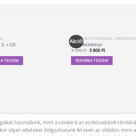
ÁG
SPIRITUÁLIS TANÍTÁSOK, ÚTMUTATÁ
Akció!
 3. + CD
Tarot kézikönyv
Original
Current
3 990
Ft
3 800
Ft
price
price
was:
is:
A TESZEM
KOSÁRBA TESZEM
3
3
990 Ft.
800 Ft.
iákat használunk, mint a cookie-k az eszközadatok tárolás
 NYILATKOZAT
SZÁLLÍTÁSI FELTÉTELEK
ELÁLLÁS A SZERZŐDÉSTŐL
kor olyan adatokat dolgozhatunk fel ezen az oldalon, mint 