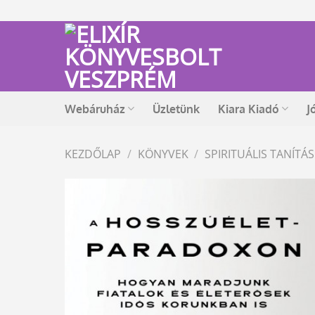
Skip
to
content
Webáruház
Üzletünk
Kiara Kiadó
J
KEZDŐLAP
/
KÖNYVEK
/
SPIRITUÁLIS TANÍT