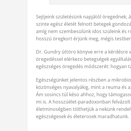
Sejtjeink születésünk napjától öregednek, 
szinte egész életét felnott betegek gondozá
amíg nem szembesülünk idos szüleink és r
hosszú öregkort érjünk meg, mégis testben
Dr. Gundry úttöro könyve erre a kérdésre v
öregedéssel elérkezo betegségek egyálta
egészséges öregedés módszerét: hogyan tá
Egészségünket jelentos részben a mikrobio
közönséges nyavalyákig, mint a reuma és az
Ám sosincs túl késo ahhoz, hogy támogassu
mi is. A hosszúélet-paradoxonban felvázol
életminoségben tölthetjük a nekünk rendel
egészségesek és életerosek maradhatunk.