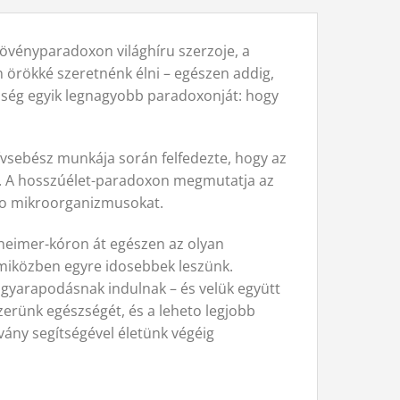
növényparadoxon világhíru szerzoje, a
n örökké szeretnénk élni – egészen addig,
ség egyik legnagyobb paradoxonját: hogy
ívsebész munkája során felfedezte, hogy az
. A hosszúélet-paradoxon megmutatja az
lo mikroorganizmusokat.
heimer-kóron át egészen az olyan
, miközben egyre idosebbek leszünk.
 gyarapodásnak indulnak – és velük együtt
erünk egészségét, és a leheto legjobb
ány segítségével életünk végéig