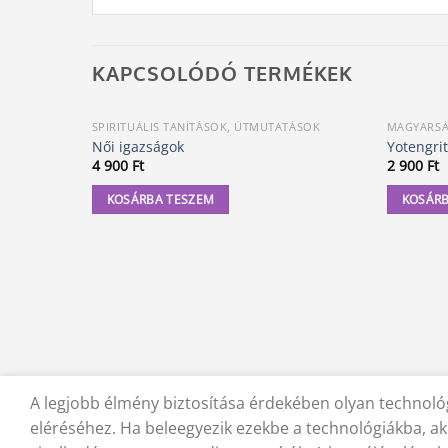
KAPCSOLÓDÓ TERMÉKEK
SPIRITUÁLIS TANÍTÁSOK, ÚTMUTATÁSOK
MAGYARS
Női igazságok
Yotengrit
4 900
Ft
2 900
Ft
KOSÁRBA TESZEM
KOSÁRB
A legjobb élmény biztosítása érdekében olyan technológ
KAPCSOLAT
ADATVÉDELMI NYILATKOZAT
ÁSZF
JOGI
eléréséhez. Ha beleegyezik ezekbe a technológiákba, ak