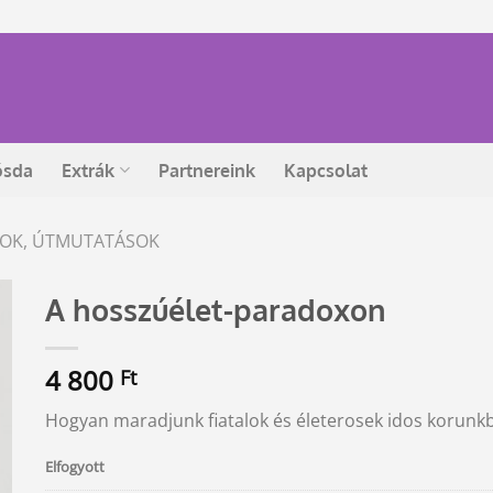
ósda
Extrák
Partnereink
Kapcsolat
ÁSOK, ÚTMUTATÁSOK
A hosszúélet-paradoxon
4 800
Ft
Hogyan maradjunk fiatalok és életerosek idos korunkb
Elfogyott