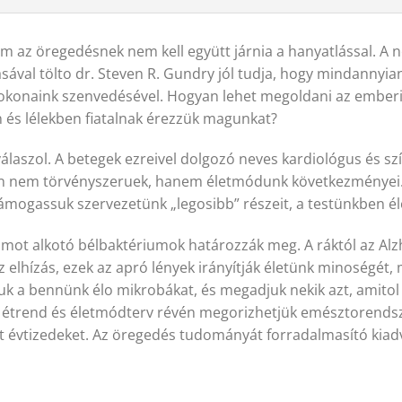
ám az öregedésnek nem kell együtt járnia a hanyatlással. A 
sával tölto dr. Steven R. Gundry jól tudja, hogy mindannyia
okonaink szenvedésével. Hogyan lehet megoldani az emberi
 és lélekben fiatalnak érezzük magunkat?
álaszol. A betegek ezreivel dolgozó neves kardiológus és sz
lán nem törvényszeruek, hanem életmódunk következményei
mogassuk szervezetünk „legosibb” részeit, a testünkben é
mot alkotó bélbaktériumok határozzák meg. A ráktól az Alz
 elhízás, ezek az apró lények irányítják életünk minoségét
k a bennünk élo mikrobákat, és megadjuk nekik azt, amitol
t étrend és életmódterv révén megorizhetjük emésztorendsz
t évtizedeket. Az öregedés tudományát forradalmasító kiadv