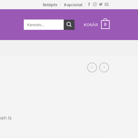
Belépés
Kapcsolat
Keresés
0
KOSÁR
a
következőre:
an is