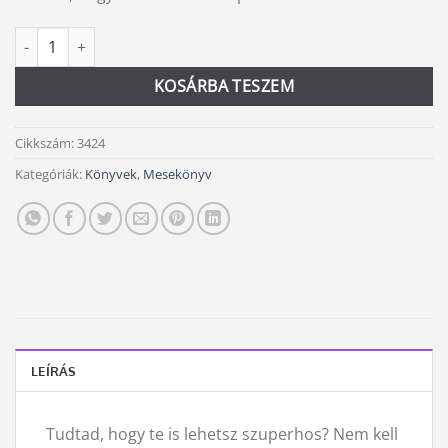
was:
is:
3
3
A gémer, a vlogger és a sztár mennyiség
Alternative:
990 Ft.
800 Ft.
KOSÁRBA TESZEM
Cikkszám:
3424
Kategóriák:
Könyvek
,
Mesekönyv
LEÍRÁS
Tudtad, hogy te is lehetsz szuperhos? Nem kell