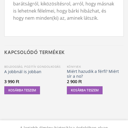
barátságról, kiközösítésrol, arról, hogy másnak
is lehetnek félelmei, hogy bárki hibázhat, és
hogy nem minden(ki) az, aminek látszik.
KAPCSOLÓDÓ TERMÉKEK
BOLDOGSÁG, POZITÍV GONDOLKODÁS
KÖNYVEK
Miért hazudik a férfi? Miért
A jobbnál is jobban
sír a no?
3 990
Ft
2 900
Ft
KOSÁRBA TESZEM
KOSÁRBA TESZEM
A legjobb élmény biztosítása érdekében olyan