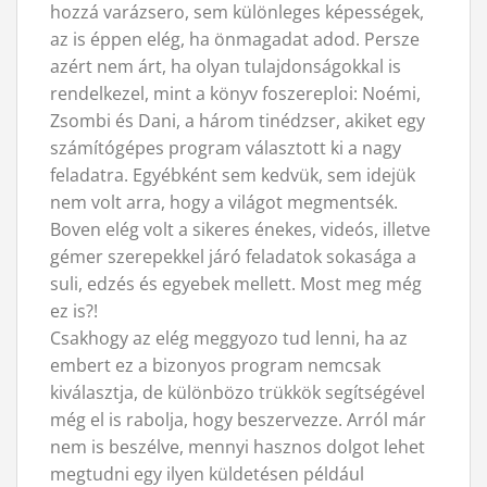
hozzá varázsero, sem különleges képességek,
az is éppen elég, ha önmagadat adod. Persze
azért nem árt, ha olyan tulajdonságokkal is
rendelkezel, mint a könyv foszereploi: Noémi,
Zsombi és Dani, a három tinédzser, akiket egy
számítógépes program választott ki a nagy
feladatra. Egyébként sem kedvük, sem idejük
nem volt arra, hogy a világot megmentsék.
Boven elég volt a sikeres énekes, videós, illetve
gémer szerepekkel járó feladatok sokasága a
suli, edzés és egyebek mellett. Most meg még
ez is?!
Csakhogy az elég meggyozo tud lenni, ha az
embert ez a bizonyos program nemcsak
kiválasztja, de különbözo trükkök segítségével
még el is rabolja, hogy beszervezze. Arról már
nem is beszélve, mennyi hasznos dolgot lehet
megtudni egy ilyen küldetésen például