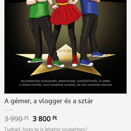
A gémer, a vlogger és a sztár
Original
Current
3 990
3 800
Ft
Ft
price
price
Tudtad, hogy te is lehetsz szuperhos?