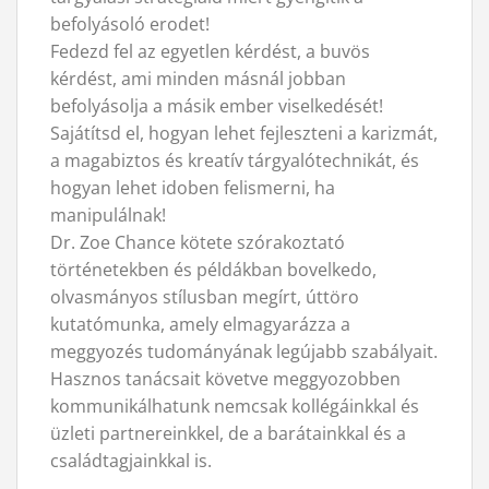
befolyásoló erodet!
Fedezd fel az egyetlen kérdést, a buvös
kérdést, ami minden másnál jobban
befolyásolja a másik ember viselkedését!
Sajátítsd el, hogyan lehet fejleszteni a karizmát,
a magabiztos és kreatív tárgyalótechnikát, és
hogyan lehet idoben felismerni, ha
manipulálnak!
Dr. Zoe Chance kötete szórakoztató
történetekben és példákban bovelkedo,
olvasmányos stílusban megírt, úttöro
kutatómunka, amely elmagyarázza a
meggyozés tudományának legújabb szabályait.
Hasznos tanácsait követve meggyozobben
kommunikálhatunk nemcsak kollégáinkkal és
üzleti partnereinkkel, de a barátainkkal és a
családtagjainkkal is.