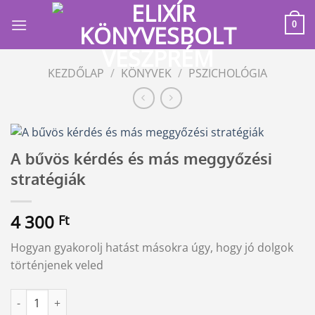
Skip
to
0
content
KEZDŐLAP
/
KÖNYVEK
/
PSZICHOLÓGIA
A bűvös kérdés és más meggyőzési
stratégiák
4 300
Ft
Hogyan gyakorolj hatást másokra úgy, hogy jó dolgok
történjenek veled
A bűvös kérdés és más meggyőzési stratégiák mennyiség
Alternative: