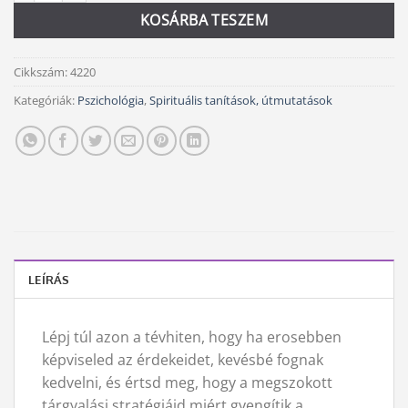
KOSÁRBA TESZEM
Cikkszám:
4220
Kategóriák:
Pszichológia
,
Spirituális tanítások, útmutatások
LEÍRÁS
Lépj túl azon a tévhiten, hogy ha erosebben
képviseled az érdekeidet, kevésbé fognak
kedvelni, és értsd meg, hogy a megszokott
tárgyalási stratégiáid miért gyengítik a