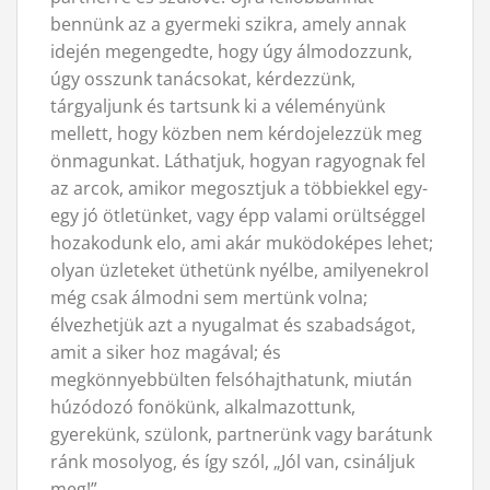
bennünk az a gyermeki szikra, amely annak
idején megengedte, hogy úgy álmodozzunk,
úgy osszunk tanácsokat, kérdezzünk,
tárgyaljunk és tartsunk ki a véleményünk
mellett, hogy közben nem kérdojelezzük meg
önmagunkat. Láthatjuk, hogyan ragyognak fel
az arcok, amikor megosztjuk a többiekkel egy-
egy jó ötletünket, vagy épp valami orültséggel
hozakodunk elo, ami akár muködoképes lehet;
olyan üzleteket üthetünk nyélbe, amilyenekrol
még csak álmodni sem mertünk volna;
élvezhetjük azt a nyugalmat és szabadságot,
amit a siker hoz magával; és
megkönnyebbülten felsóhajthatunk, miután
húzódozó fonökünk, alkalmazottunk,
gyerekünk, szülonk, partnerünk vagy barátunk
ránk mosolyog, és így szól, „Jól van, csináljuk
meg!”