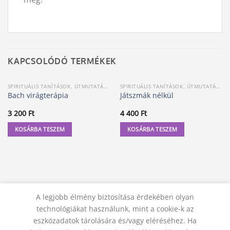
KAPCSOLÓDÓ TERMÉKEK
SPIRITUÁLIS TANÍTÁSOK, ÚTMUTATÁSOK
SPIRITUÁLIS TANÍTÁSOK, ÚTMUTATÁSOK
Bach virágterápia
Játszmák nélkül
3 200
Ft
4 400
Ft
KOSÁRBA TESZEM
KOSÁRBA TESZEM
A legjobb élmény biztosítása érdekében olyan
technológiákat használunk, mint a cookie-k az
eszközadatok tárolására és/vagy eléréséhez. Ha