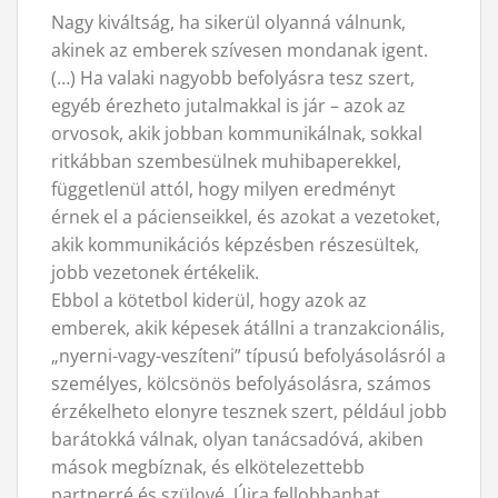
Nagy kiváltság, ha sikerül olyanná válnunk,
akinek az emberek szívesen mondanak igent.
(…) Ha valaki nagyobb befolyásra tesz szert,
egyéb érezheto jutalmakkal is jár – azok az
orvosok, akik jobban kommunikálnak, sokkal
ritkábban szembesülnek muhibaperekkel,
függetlenül attól, hogy milyen eredményt
érnek el a pácienseikkel, és azokat a vezetoket,
akik kommunikációs képzésben részesültek,
jobb vezetonek értékelik.
Ebbol a kötetbol kiderül, hogy azok az
emberek, akik képesek átállni a tranzakcionális,
„nyerni-vagy-veszíteni” típusú befolyásolásról a
személyes, kölcsönös befolyásolásra, számos
érzékelheto elonyre tesznek szert, például jobb
barátokká válnak, olyan tanácsadóvá, akiben
mások megbíznak, és elkötelezettebb
partnerré és szülové. Újra fellobbanhat