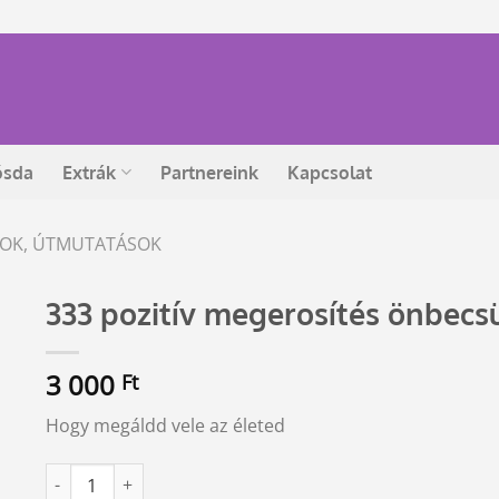
ósda
Extrák
Partnereink
Kapcsolat
ÁSOK, ÚTMUTATÁSOK
333 pozitív megerosítés önbecs
3 000
Ft
Hogy megáldd vele az életed
333 pozitív megerosítés önbecsülésed növeléséhez (CD) men
Alternative: