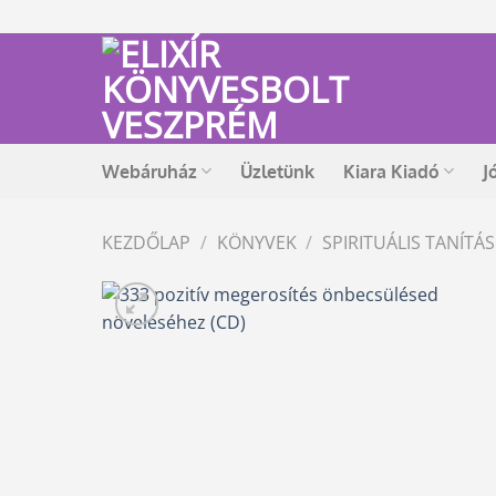
Skip
to
content
Webáruház
Üzletünk
Kiara Kiadó
J
KEZDŐLAP
/
KÖNYVEK
/
SPIRITUÁLIS TANÍT