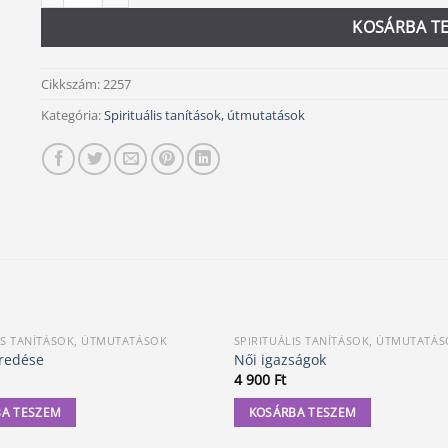
KOSÁRBA T
Cikkszám:
2257
Kategória:
Spirituális tanítások, útmutatások
IS TANÍTÁSOK, ÚTMUTATÁSOK
SPIRITUÁLIS TANÍTÁSOK, ÚTMUTATÁ
bredése
Női igazságok
4 900
Ft
A TESZEM
KOSÁRBA TESZEM