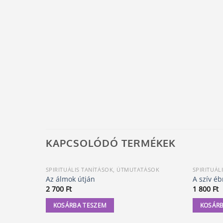
KAPCSOLÓDÓ TERMÉKEK
SPIRITUÁLIS TANÍTÁSOK, ÚTMUTATÁSOK
SPIRITUÁL
Az álmok útján
A szív é
2 700
Ft
1 800
Ft
KOSÁRBA TESZEM
KOSÁRB