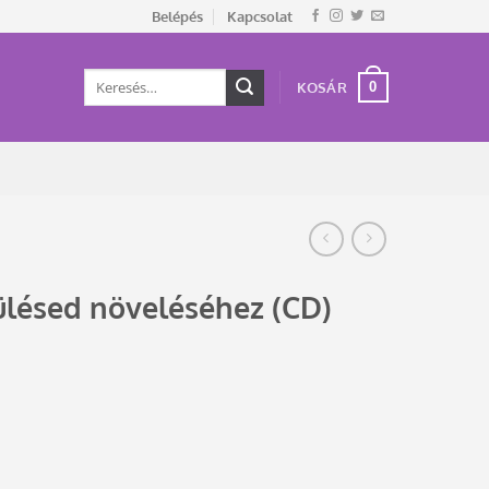
Belépés
Kapcsolat
Keresés
0
KOSÁR
a
következőre:
ülésed növeléséhez (CD)
nyiség