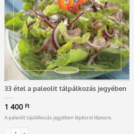
33 étel a paleolit tálpálkozás jegyében
1 400
Ft
A paleolit táplálkozás jegyében lépésrol lépesre.
33 étel a paleolit tálpálkozás jegyében mennyiség
Alternative: