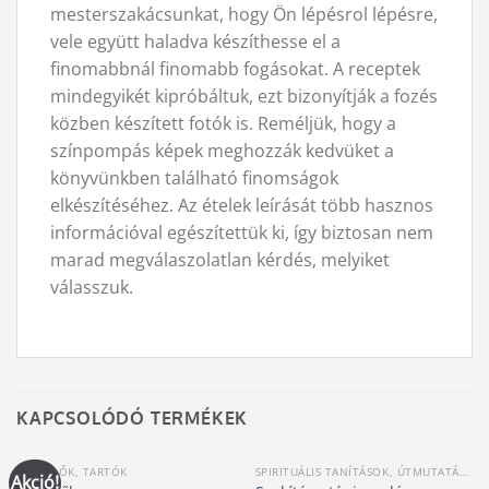
mesterszakácsunkat, hogy Ön lépésrol lépésre,
vele együtt haladva készíthesse el a
finomabbnál finomabb fogásokat. A receptek
mindegyikét kipróbáltuk, ezt bizonyítják a fozés
közben készített fotók is. Reméljük, hogy a
színpompás képek meghozzák kedvüket a
könyvünkben található finomságok
elkészítéséhez. Az ételek leírását több hasznos
információval egészítettük ki, így biztosan nem
marad megválaszolatlan kérdés, melyiket
válasszuk.
KAPCSOLÓDÓ TERMÉKEK
FÜSTÖLŐK, TARTÓK
SPIRITUÁLIS TANÍTÁSOK, ÚTMUTATÁSOK
Akció!