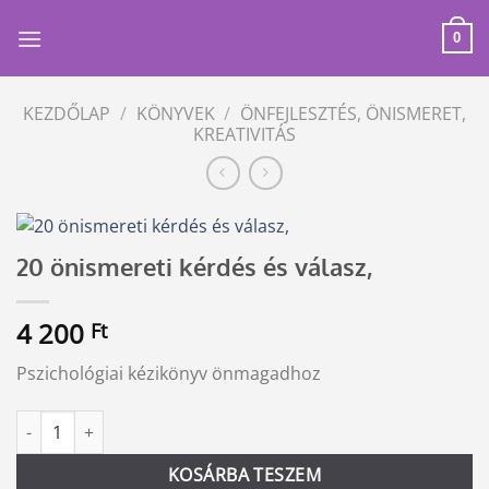
Skip
to
0
content
KEZDŐLAP
/
KÖNYVEK
/
ÖNFEJLESZTÉS, ÖNISMERET,
KREATIVITÁS
20 önismereti kérdés és válasz,
4 200
Ft
Pszichológiai kézikönyv önmagadhoz
20 önismereti kérdés és válasz, mennyiség
Alternative:
KOSÁRBA TESZEM