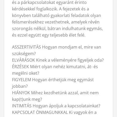
és a párkapcsolatokat egyaránt érinto
kérdésekkel foglalkozik. A fejezetek és a
könyvben található gyakorlati feladatok olyan
felismerésekhez vezethetnek, amelyek révén
szorongás nélkül, bátran indulhatunk egymás,
és ezzel együtt egy teljesebb élet felé.
ASSZERTIVITÁS Hogyan mondjam el, mire van
szükségem?
ELVÁRÁSOK Kinek a véleményére figyeljek oda?
ÉRZÉSEK Miért olyan nehéz kimutatni, át- és
megélni oket?
FIGYELEM Hogyan érthetjük meg egymást
jobban?
HIÁNYOK Mihez kezdhetünk azzal, amit nem
kap(t)unk meg?
INTIMITÁS Hogyan ápoljuk a kapcsolatainkat?
KAPCSOLAT ÖNMAGUNKKAL Ki vagyok én a