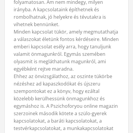
folyamatosan. Ám nem mindegy, milyen
irányba. A kapcsolataink építhetnek és
rombolhatnak, jó helyekre és tévutakra is
vihetnek bennünket.
Minden kapcsolat tükör, amely megmutathatja
a válaszokat életünk fontos kérdéseire. Minden
emberi kapcsolat esély arra, hogy tanuljunk
valamit önmagunkról. Egymás szemében
olyasmit is megláthatunk magunkról, ami
egyébként rejtve maradna.
Ehhez az önvizsgálathoz, az oszinte tükörbe
nézéshez ad kapaszkodókat és újszeru
szempontokat ez a könyv, hogy ezáltal
közelebb kerülhessünk önmagunkhoz és
egymáshoz is. A Pszichoforyou online magazin
szerzoinek második kötete a szülo-gyerek
kapcsolatokat, a baráti kapcsolatokat, a
testvérkapcsolatokat, a munkakapcsolatokat