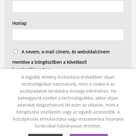
Honlap
A nevem, e-mail címem, és weboldalcímem
mentése a böngészőben a következő
hozzászólásomhoz.
A legjobb élmény biztosítása érdekében olyan
technológiákat használunk, mint a cookie-k az
eszközadatok tárolására és/vagy eléréséhez. Ha
beleegyezik ezekbe a technológiákba, akkor olyan
Alternative:
adatokat dolgozhatunk fel ezen az oldalon, mint a
böngészési viselkedés vagy az egyedi azonosítók. A
hozzájárulás elmulasztása vagy visszavonása bizonyos
KAPCSOLAT
ADATVÉDELMI NYILATKOZAT
ÁSZF
funkciókat hátrányosan érinthet.
JOGI NYILATKOZAT
SZÁLLÍTÁSI FELTÉTELEK
ELÁLLÁS A SZERZŐDÉSTŐL