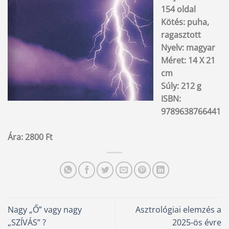
154 oldal
Kötés: puha,
ragasztott
Nyelv: magyar
Méret: 14 X 21
cm
Súly: 212 g
ISBN:
9789638766441
Ára: 2800 Ft
Nagy „Ő” vagy nagy
Asztrológiai elemzés a
„SZÍVÁS” ?
2025-ös évre