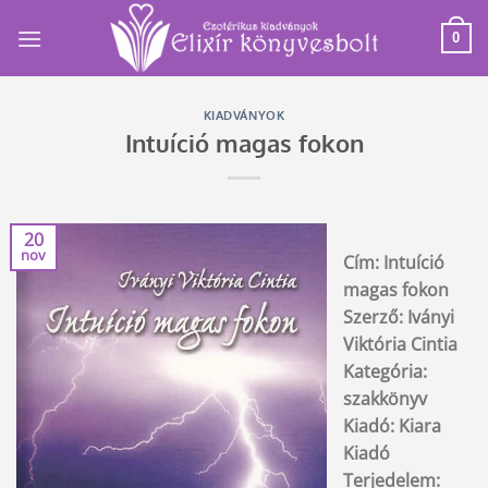
Skip
to
0
content
KIADVÁNYOK
Intuíció magas fokon
20
nov
Cím: Intuíció
magas fokon
Szerző: Iványi
Viktória Cintia
Kategória:
szakkönyv
Kiadó: Kiara
Kiadó
Terjedelem: