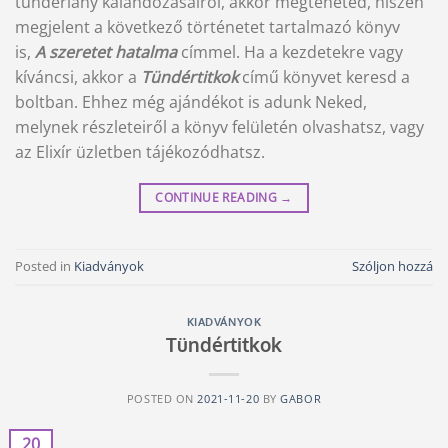
tündérlány kalandozásairól, akkor megteheted, hiszen
megjelent a következő történetet tartalmazó könyv
is,
A szeretet hatalma
címmel. Ha a kezdetekre vagy
kíváncsi, akkor a
Tündértitkok
című könyvet keresd a
boltban. Ehhez még ajándékot is adunk Neked,
melynek részleteiről a könyv felületén olvashatsz, vagy
az Elixír üzletben tájékozódhatsz.
CONTINUE READING
→
Posted in
Kiadványok
Szóljon hozzá
KIADVÁNYOK
Tündértitkok
POSTED ON
2021-11-20
BY
GABOR
20