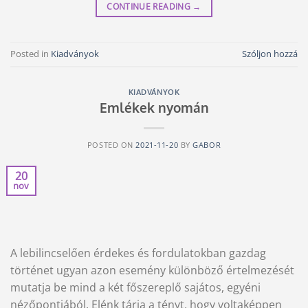
CONTINUE READING
→
Posted in
Kiadványok
Szóljon hozzá
KIADVÁNYOK
Emlékek nyomán
POSTED ON
2021-11-20
BY
GABOR
20
nov
A lebilincselően érdekes és fordulatokban gazdag
történet ugyan azon esemény különböző értelmezését
mutatja be mind a két főszereplő sajátos, egyéni
nézőpontjából. Elénk tárja a tényt, hogy voltaképpen