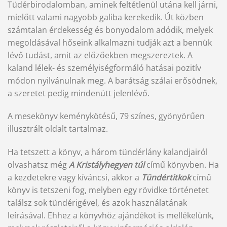
Tüdérbirodalomban, aminek feltétlenül utána kell járni,
mielőtt valami nagyobb galiba kerekedik. Út közben
számtalan érdekesség és bonyodalom adódik, melyek
megoldásával hőseink alkalmazni tudják azt a bennük
lévő tudást, amit az előzőekben megszereztek. A
kaland lélek- és személyiségformáló hatásai pozitív
módon nyilvánulnak meg. A barátság szálai erősödnek,
a szeretet pedig mindenütt jelenlévő.
A mesekönyv keménykötésű, 79 színes, gyönyörűen
illusztrált oldalt tartalmaz.
Ha tetszett a könyv, a három tündérlány kalandjairól
olvashatsz még
A Kristályhegyen túl
című könyvben. Ha
a kezdetekre vagy kíváncsi, akkor a
Tündértitkok
című
könyv is tetszeni fog, melyben egy rövidke történetet
találsz sok tündérigével, és azok használatának
leírásával. Ehhez a könyvhöz ajándékot is mellékelünk,