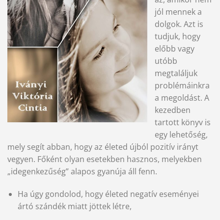
jól mennek a
dolgok. Azt is
tudjuk, hogy
előbb vagy
utóbb
megtaláljuk
problémáinkra
a megoldást. A
kezedben
tartott könyv is
egy lehetőség,
mely segít abban, hogy az életed újból pozitív irányt
vegyen. Főként olyan esetekben hasznos, melyekben
„idegenkezűség” alapos gyanúja áll fenn.
Ha úgy gondolod, hogy életed negatív eseményei
ártó szándék miatt jöttek létre,