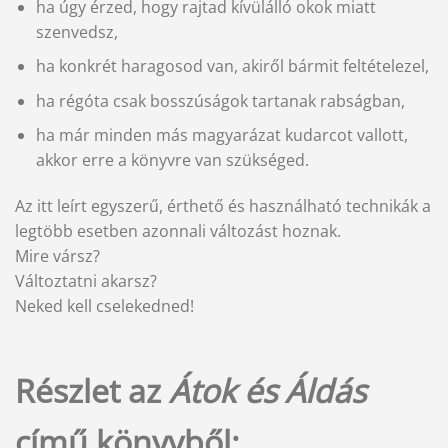
ha úgy érzed, hogy rajtad kívülálló okok miatt
szenvedsz,
ha konkrét haragosod van, akiről bármit feltételezel,
ha régóta csak bosszúságok tartanak rabságban,
ha már minden más magyarázat kudarcot vallott,
akkor erre a könyvre van szükséged.
Az itt leírt egyszerű, érthető és használható technikák a
legtöbb esetben azonnali változást hoznak.
Mire vársz?
Változtatni akarsz?
Neked kell cselekedned!
Részlet az
Átok és Áldás
című könyvből: