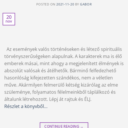
POSTED ON
2021-11-20
BY
GABOR
20
nov
Az események valós történéseken és létező spirituális
törvényszerűségeken alapulnak. A karakterek ma is élő
emberek másai, mint ahogy a megjelenített élmények is
abszolút valósak és átélhetők. Bárminő felfedezhető
hasonlóság kifejezetten szándékos, nem a véletlen
műve. Akármilyen felmerülő kétség kizárólag az elme
szüleménye, folyamatos félelmeinkből táplálkozó és
általunk létrehozott. Lépj át rajtuk és ÉLJ.
Részlet a könyvből…
CONTINUE READING
→