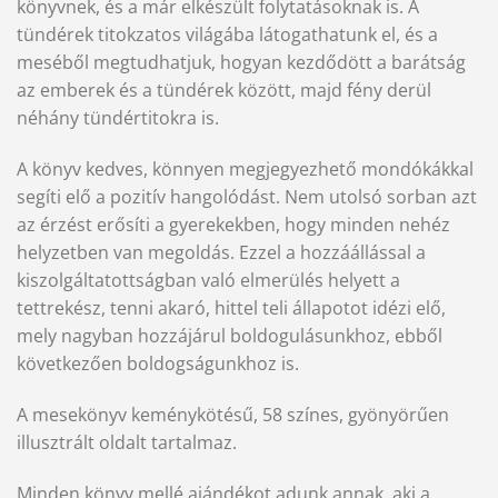
könyvnek, és a már elkészült folytatásoknak is. A
tündérek titokzatos világába látogathatunk el, és a
meséből megtudhatjuk, hogyan kezdődött a barátság
az emberek és a tündérek között, majd fény derül
néhány tündértitokra is.
A könyv kedves, könnyen megjegyezhető mondókákkal
segíti elő a pozitív hangolódást. Nem utolsó sorban azt
az érzést erősíti a gyerekekben, hogy minden nehéz
helyzetben van megoldás. Ezzel a hozzáállással a
kiszolgáltatottságban való elmerülés helyett a
tettrekész, tenni akaró, hittel teli állapotot idézi elő,
mely nagyban hozzájárul boldogulásunkhoz, ebből
következően boldogságunkhoz is.
A mesekönyv keménykötésű, 58 színes, gyönyörűen
illusztrált oldalt tartalmaz.
Minden könyv mellé ajándékot adunk annak, aki a