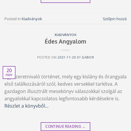
Posted in
Kiadványok
Szóljon hozzá
KIADVÁNYOK
Édes Angyalom
POSTED ON
2021-11-20
BY
GABOR
20
nov
Egy szeretnivaló történet, mely egy kislány és őrangyala
első találkozásáról szól, kedves versekkel tarkítva. A
gazdagon illusztrált mesekönyv válaszokkal szolgál az
angyalokkal kapcsolatos legfontosabb kérdésekre is.
Részlet a könyvből…
CONTINUE READING
→