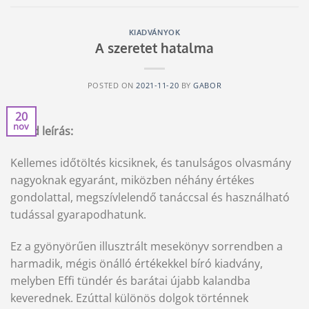
KIADVÁNYOK
A szeretet hatalma
POSTED ON
2021-11-20
BY
GABOR
20
nov
Rövid leírás:
Kellemes időtöltés kicsiknek, és tanulságos olvasmány
nagyoknak egyaránt, miközben néhány értékes
gondolattal, megszívlelendő tanáccsal és használható
tudással gyarapodhatunk.
Ez a gyönyörűen illusztrált mesekönyv sorrendben a
harmadik, mégis önálló értékekkel bíró kiadvány,
melyben Effi tündér és barátai újabb kalandba
keverednek. Ezúttal különös dolgok történnek