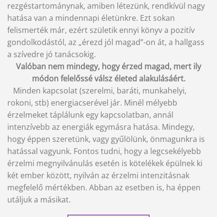
rezgéstartománynak, amiben létezünk, rendkívül nagy
hatása van a mindennapi életünkre. Ezt sokan
felismerték már, ezért születik ennyi könyv a pozitív
gondolkodástól, az „érezd jól magad”-on át, a hallgass
a szívedre jó tanácsokig.
Valóban nem mindegy, hogy érzed magad, mert ily
módon felelőssé válsz életed alakulásáért.
Minden kapcsolat (szerelmi, baráti, munkahelyi,
rokoni, stb) energiacserével jár. Minél mélyebb
érzelmeket táplálunk egy kapcsolatban, annál
intenzívebb az energiák egymásra hatása. Mindegy,
hogy éppen szeretünk, vagy gyűlölünk, önmagunkra is
hatással vagyunk. Fontos tudni, hogy a legcsekélyebb
érzelmi megnyilvánulás esetén is kötelékek épülnek ki
két ember között, nyilván az érzelmi intenzitásnak
megfelelő mértékben. Abban az esetben is, ha éppen
utáljuk a másikat.