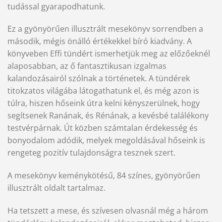
tudással gyarapodhatunk.
Ez a gyönyörűen illusztrált mesekönyv sorrendben a
második, mégis önálló értékekkel bíró kiadvány. A
könyveben Effi tündért ismerhetjük meg az előzőeknél
alaposabban, az ő fantasztikusan izgalmas
kalandozásairól szólnak a történetek. A tündérek
titokzatos világába látogathatunk el, és még azon is
túlra, hiszen hőseink útra kelni kényszerülnek, hogy
segítsenek Ranának, és Rénának, a kevésbé találékony
testvérpárnak. Út közben számtalan érdekesség és
bonyodalom adódik, melyek megoldásával hőseink is
rengeteg pozitív tulajdonságra tesznek szert.
A mesekönyv keménykötésű, 84 színes, gyönyörűen
illusztrált oldalt tartalmaz.
Ha tetszett a mese, és szívesen olvasnál még a három