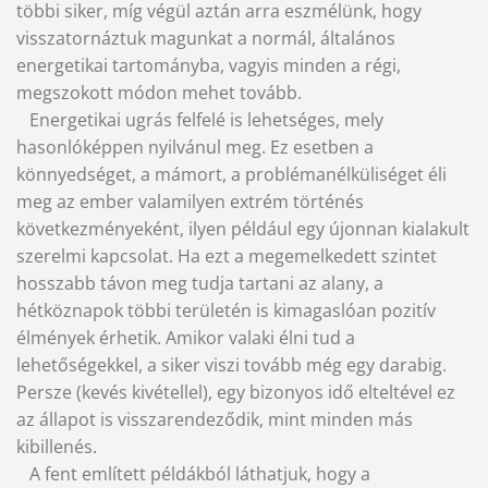
többi siker, míg végül aztán arra eszmélünk, hogy
visszatornáztuk magunkat a normál, általános
energetikai tartományba, vagyis minden a régi,
megszokott módon mehet tovább.
Energetikai ugrás felfelé is lehetséges, mely
hasonlóképpen nyilvánul meg. Ez esetben a
könnyedséget, a mámort, a problémanélküliséget éli
meg az ember valamilyen extrém történés
következményeként, ilyen például egy újonnan kialakult
szerelmi kapcsolat. Ha ezt a megemelkedett szintet
hosszabb távon meg tudja tartani az alany, a
hétköznapok többi területén is kimagaslóan pozitív
élmények érhetik. Amikor valaki élni tud a
lehetőségekkel, a siker viszi tovább még egy darabig.
Persze (kevés kivétellel), egy bizonyos idő elteltével ez
az állapot is visszarendeződik, mint minden más
kibillenés.
A fent említett példákból láthatjuk, hogy a