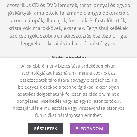
ezoterikus CD és DVD lemezek, tarot- angyal és egyéb
jóskártyák, amulettek, talizmánok, angyaldekorációk,
aromalámpák, illóolajok, füstölők és füstölőtartók,
kristályok, marokkövek, ékszerek, Feng shui kellékek,
szélcsengők, szobrok, radiesztéziás eszközök: inga,
lengyelbot, kínai és indiai ajándéktárgyak.
Nyitvatartás:
A legjobb élmény biztosítása érdekében olyan
Hétfő – Péntek: 9 – 17
technológiákat használunk, mint a cookie-k az
Szombat: 9-12
eszközadatok tárolására és/vagy eléréséhez. Ha
beleegyezik ezekbe a technológiákba, akkor olyan
adatokat dolgozhatunk fel ezen az oldalon, mint a
böngészési viselkedés vagy az egyedi azonosítók. A
hozzájárulás elmulasztása vagy visszavonása bizonyos
KAPCSOLAT
ADATVÉDELMI NYILATKOZAT
ÁSZF
funkciókat hátrányosan érinthet.
JOGI NYILATKOZAT
SZÁLLÍTÁSI FELTÉTELEK
ELÁLLÁS A SZERZŐDÉSTŐL
RÉSZLETEK
ELFOGADOM
© 2012 - 2026 Trigon 9000 Kft.