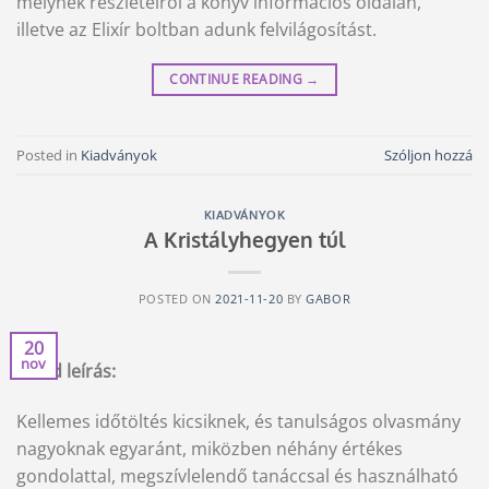
melynek részleteiről a könyv információs oldalán,
illetve az Elixír boltban adunk felvilágosítást.
CONTINUE READING
→
Posted in
Kiadványok
Szóljon hozzá
KIADVÁNYOK
A Kristályhegyen túl
POSTED ON
2021-11-20
BY
GABOR
20
nov
Rövid leírás:
Kellemes időtöltés kicsiknek, és tanulságos olvasmány
nagyoknak egyaránt, miközben néhány értékes
gondolattal, megszívlelendő tanáccsal és használható