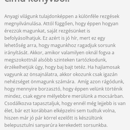
Anyagi világunk tulajdonképpen a különféle rezgések
megnyilvánulása. Attól függően, hogy éppen hogyan
érezzük magunkat, saját rezgésünket is
befolyásolhatjuk. Ez azért is jó hír, mert ez egy
lehetőség arra, hogy magunkhoz ragadjuk sorsunk
irányítását. Akkor, amikor valamilyen oknál fogva a
megszokottnál alsóbb szinteken tartózkodunk,
érzékelhetjük úgy, hogy baj bajt tetéz. Ha hajlamosak
vagyunk az önsajnálatra, akkor okozunk csak igazán
nehézséget önmagunk számára. Amíg azon rágódunk,
hogy mennyire borzasztó, hogy éppen velünk történik
mindez, csak egyre mélyebbre merülünk a mocsárban.
Csodálkozva tapasztaljuk, hogy ennél még lejjebb is van
élet, bár ezt korábban elképzelni sem tudtuk volna,
hiszen már jó pár körrel ezelőtt is készültünk
belepusztulni sanyarúra kerekedett sorsunkba.