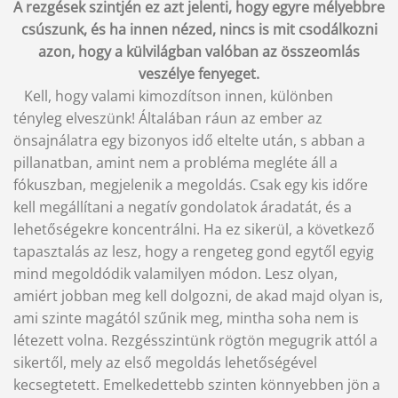
A rezgések szintjén ez azt jelenti, hogy egyre mélyebbre
csúszunk, és ha innen nézed, nincs is mit csodálkozni
azon, hogy a külvilágban valóban az összeomlás
veszélye fenyeget.
Kell, hogy valami kimozdítson innen, különben
tényleg elveszünk! Általában ráun az ember az
önsajnálatra egy bizonyos idő eltelte után, s abban a
pillanatban, amint nem a probléma megléte áll a
fókuszban, megjelenik a megoldás. Csak egy kis időre
kell megállítani a negatív gondolatok áradatát, és a
lehetőségekre koncentrálni. Ha ez sikerül, a következő
tapasztalás az lesz, hogy a rengeteg gond egytől egyig
mind megoldódik valamilyen módon. Lesz olyan,
amiért jobban meg kell dolgozni, de akad majd olyan is,
ami szinte magától szűnik meg, mintha soha nem is
létezett volna. Rezgésszintünk rögtön megugrik attól a
sikertől, mely az első megoldás lehetőségével
kecsegtetett. Emelkedettebb szinten könnyebben jön a