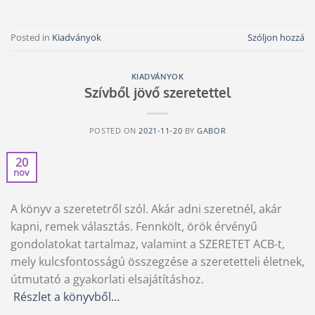
Posted in
Kiadványok
Szóljon hozzá
KIADVÁNYOK
Szívből jövő szeretettel
POSTED ON
2021-11-20
BY
GABOR
20
nov
A könyv a szeretetről szól. Akár adni szeretnél, akár
kapni, remek választás. Fennkölt, örök érvényű
gondolatokat tartalmaz, valamint a SZERETET ACB-t,
mely kulcsfontosságú összegzése a szeretetteli életnek,
útmutató a gyakorlati elsajátításhoz.
Részlet a könyvből…