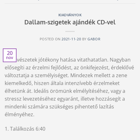
KIADVÁNYOK
Dallam-szigetek ajándék CD-vel
POSTED ON
2021-11-20
BY
GABOR
20
nov
A művészetek jótékony hatása vitathatatlan. Nagyban
elősegíti az érzelmi fejlődést, az önkifejezést, érdeklővé
változtatja a személyiséget. Mindezek mellett a zene
kiemelkedő, hiszen általa intenzívebb érzelmeket
élhetünk át. Ideális örömünk elmélyítéséhez, vagy a
stressz levezetéséhez egyaránt, illetve hozzásegít a
mindenki számára szükséges pihentető lazítás
élményéhez.
1. Találkozás 6:40