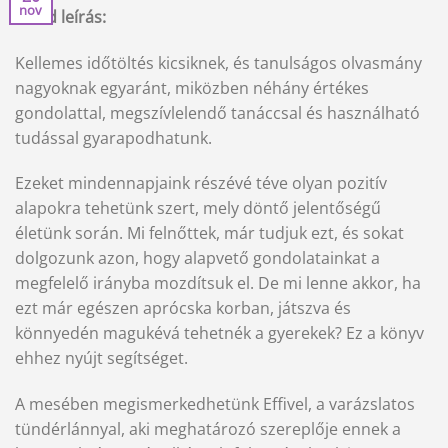
nov
Rövid leírás:
Kellemes időtöltés kicsiknek, és tanulságos olvasmány
nagyoknak egyaránt, miközben néhány értékes
gondolattal, megszívlelendő tanáccsal és használható
tudással gyarapodhatunk.
Ezeket mindennapjaink részévé téve olyan pozitív
alapokra tehetünk szert, mely döntő jelentőségű
életünk során. Mi felnőttek, már tudjuk ezt, és sokat
dolgozunk azon, hogy alapvető gondolatainkat a
megfelelő irányba mozdítsuk el. De mi lenne akkor, ha
ezt már egészen aprócska korban, játszva és
könnyedén magukévá tehetnék a gyerekek? Ez a könyv
ehhez nyújt segítséget.
A mesében megismerkedhetünk Effivel, a varázslatos
tündérlánnyal, aki meghatározó szereplője ennek a