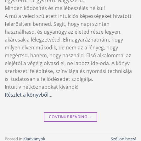
Egyszerű. Tárgyszerű. Nagyszerű.
Minden ködösítés és mellébeszélés nélkül!
A mű a veled született intuíciós képességeket hivatott
felerősíteni benned. Segít, hogy napi szinten
használhasd, és ugyanúgy az életed része legyen,
akárcsak a lélegzetvétel. Elmagyarázhatnám, hogy
milyen elven működik, de nem az a lényeg, hogy
megértsd, hanem, hogy használd. Első alkalommal az
elejétől a végéig olvasd el, ne lapozz ide-oda. A könyv
szerkezeti felépítése, színvilága és nyomási technikája
is  tudatosan a fejlődésedet szolgálja.
Intuitív hétköznapokat kívánok!
Részlet a könyvből…
CONTINUE READING
→
Posted in
Kiadványok
Szóljon hozzá