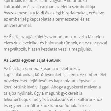
spirituális fejlődés iránti vágyat. A különböző
kultúrákban és vallásokban az életfa szimbolikája
összekapcsolja a földi és az égi birodalmakat, erősítve
az emberiség kapcsolatát a természettel és az
univerzummal.
Az Életfa az újjászületés szimbóluma, mivel a fák télen
elveszítik leveleiket és halottnak tűnnek, de ez tavasszal
megváltozik, hiszen kezdetét veszi a megújulás.
Az Életfa egyben saját életünk
Az Élet fája szimbolikusan a mi életünket,
kapcsolatainkat, kötődéseinket is jelenti. Az emberi élet
növekedését, fejlődését és kapcsolatát képviseli a
körülöttünk lévő világgal. Ahogy a gyökerei mélyen a
talajba nyúlnak, úgy a magunk gyökereit is
felismerhetjük, melyek a családunkhoz, kultúránkhoz
és egyben a múltunkhoz kapcsolódnak. Törzse