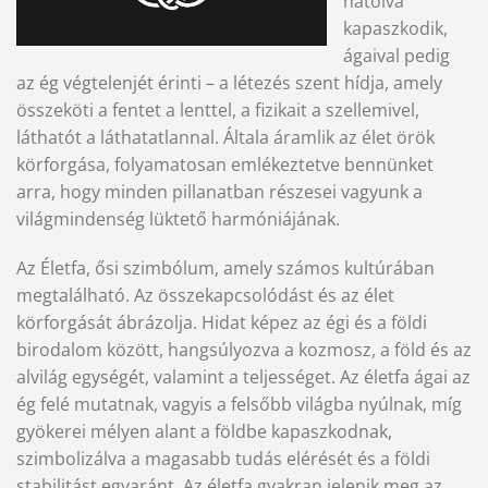
hatolva
kapaszkodik,
ágaival pedig
az ég végtelenjét érinti – a létezés szent hídja, amely
összeköti a fentet a lenttel, a fizikait a szellemivel,
láthatót a láthatatlannal. Általa áramlik az élet örök
körforgása, folyamatosan emlékeztetve bennünket
arra, hogy minden pillanatban részesei vagyunk a
világmindenség lüktető harmóniájának.
Az Életfa, ősi szimbólum, amely számos kultúrában
megtalálható. Az összekapcsolódást és az élet
körforgását ábrázolja. Hidat képez az égi és a földi
birodalom között, hangsúlyozva a kozmosz, a föld és az
alvilág egységét, valamint a teljességet. Az életfa ágai az
ég felé mutatnak, vagyis a felsőbb világba nyúlnak, míg
gyökerei mélyen alant a földbe kapaszkodnak,
szimbolizálva a magasabb tudás elérését és a földi
stabilitást egyaránt. Az életfa gyakran jelenik meg az