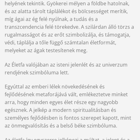
helyének tekintik. Gyökerei mélyen a földbe hatolnak,
és az alatta tárolt táplálékot és bölcsességet merítik,
míg ágai az ég felé nyúlnak, a tudás és a
transzcendencia felé törekedve. A szilárdan álló törzs a
rugalmasságot és az erőt szimbolizálja, és támogatja,
védi, táplálja a tőle függő számtalan életformát,
melyeket az ágak testesítenek meg.
Az Életfa valójában az isteni jelenlét és az univerzum
rendjének szimbóluma lett.
Egyúttal az emberi lélek növekedésének és
fejlődésének metaforájává vált, emlékeztetve minket
arra, hogy minden egyes élet része egy nagyobb
egésznek. A jelkép a modern spiritualitásban és
személyes fejlődésben is fontos szerepet kapott, mint
az önmegvalósítás és a belső béke szimbóluma.