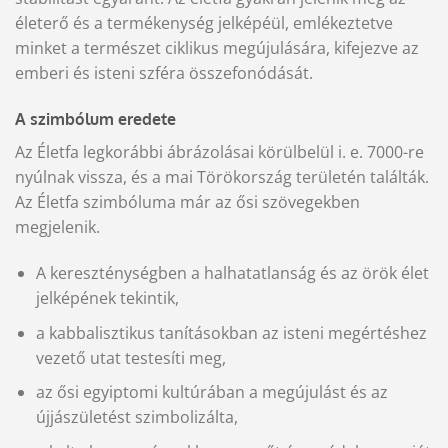
életerő és a termékenység jelképéül, emlékeztetve
minket a természet ciklikus megújulására, kifejezve az
emberi és isteni szféra összefonódását.
A szimbólum eredete
Az Életfa legkorábbi ábrázolásai körülbelül i. e. 7000-re
nyúlnak vissza, és a mai Törökország területén találták.
Az Életfa szimbóluma már az ősi szövegekben
megjelenik.
A kereszténységben a halhatatlanság és az örök élet
jelképének tekintik,
a kabbalisztikus tanításokban az isteni megértéshez
vezető utat testesíti meg,
az ősi egyiptomi kultúrában a megújulást és az
újjászületést szimbolizálta,