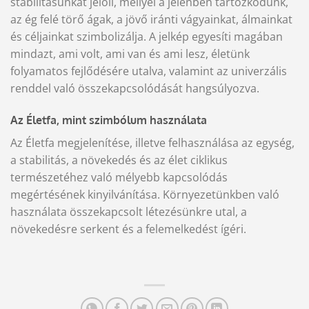
stabilitásunkat jelöli, mellyel a jelenben tartózkodunk,
az ég felé törő ágak, a jövő iránti vágyainkat, álmainkat
és céljainkat szimbolizálja. A jelkép egyesíti magában
mindazt, ami volt, ami van és ami lesz, életünk
folyamatos fejlődésére utalva, valamint az univerzális
renddel való összekapcsolódását hangsúlyozva.
Az Életfa, mint szimbólum használata
Az Életfa megjelenítése, illetve felhasználása az egység,
a stabilitás, a növekedés és az élet ciklikus
természetéhez való mélyebb kapcsolódás
megértésének kinyilvánítása. Környezetünkben való
használata összekapcsolt létezésünkre utal, a
növekedésre serkent és a felemelkedést ígéri.