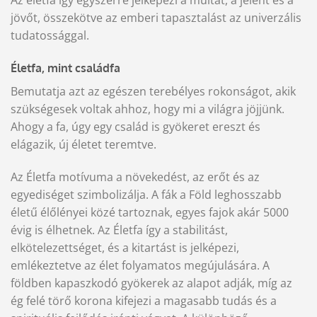
Az életfa így egyszerre jelképezi a múltat, a jelent és a
jövőt, összekötve az emberi tapasztalást az univerzális
tudatossággal.
Életfa, mint családfa
Bemutatja azt az egészen terebélyes rokonságot, akik
szükségesek voltak ahhoz, hogy mi a világra jöjjünk.
Ahogy a fa, úgy egy család is gyökeret ereszt és
elágazik, új életet teremtve.
Az Életfa motívuma a növekedést, az erőt és az
egyediséget szimbolizálja. A fák a Föld leghosszabb
életű élőlényei közé tartoznak, egyes fajok akár 5000
évig is élhetnek. Az Életfa így a stabilitást,
elkötelezettséget, és a kitartást is jelképezi,
emlékeztetve az élet folyamatos megújulására. A
földben kapaszkodó gyökerek az alapot adják, míg az
ég felé törő korona kifejezi a magasabb tudás és a