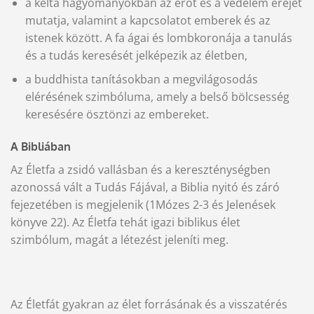
a kelta hagyományokban az erőt és a védelem erejét
mutatja, valamint a kapcsolatot emberek és az
istenek között. A fa ágai és lombkoronája a tanulás
és a tudás keresését jelképezik az életben,
a buddhista tanításokban a megvilágosodás
elérésének szimbóluma, amely a belső bölcsesség
keresésére ösztönzi az embereket.
A Bibliában
Az Életfa a zsidó vallásban és a kereszténységben
azonossá vált a Tudás Fájával, a Biblia nyitó és záró
fejezetében is megjelenik (1Mózes 2-3 és Jelenések
könyve 22). Az Életfa tehát igazi biblikus élet
szimbólum, magát a létezést jeleníti meg.
Az Életfát gyakran az élet forrásának és a visszatérés