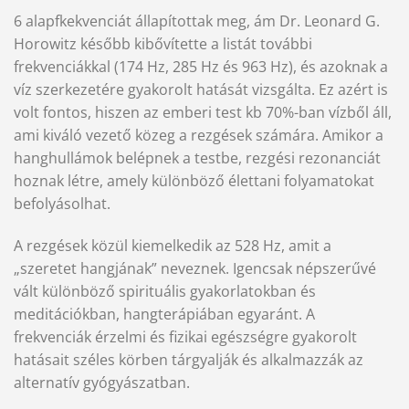
6 alapfkekvenciát állapítottak meg, ám Dr. Leonard G.
Horowitz később kibővítette a listát további
frekvenciákkal (174 Hz, 285 Hz és 963 Hz), és azoknak a
víz szerkezetére gyakorolt hatását vizsgálta. Ez azért is
volt fontos, hiszen az emberi test kb 70%-ban vízből áll,
ami kiváló vezető közeg a rezgések számára. Amikor a
hanghullámok belépnek a testbe, rezgési rezonanciát
hoznak létre, amely különböző élettani folyamatokat
befolyásolhat.
A rezgések közül kiemelkedik az 528 Hz, amit a
„szeretet hangjának” neveznek. Igencsak népszerűvé
vált különböző spirituális gyakorlatokban és
meditációkban, hangterápiában egyaránt. A
frekvenciák érzelmi és fizikai egészségre gyakorolt
hatásait széles körben tárgyalják és alkalmazzák az
alternatív gyógyászatban.