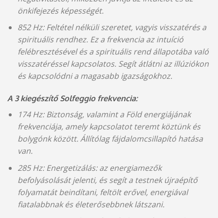
önkifejezés képességét.
852 Hz: Feltétel nélküli szeretet, vagyis visszatérés a
spirituális rendhez. Ez a frekvencia az intuíció
felébresztésével és a spirituális rend állapotába való
visszatéréssel kapcsolatos. Segít átlátni az illúziókon
és kapcsolódni a magasabb igazságokhoz.
A 3 kiegészítő Solfeggio frekvencia:
174 Hz: Biztonság, valamint a Föld energiájának
frekvenciája, amely kapcsolatot teremt köztünk és
bolygónk között. Állítólag fájdalomcsillapító hatása
van.
285 Hz: Energetizálás: az energiamezők
befolyásolását jelenti, és segít a testnek újraépítő
folyamatát beindítani, feltölt erővel, energiával
fiatalabbnak és életerősebbnek látszani.