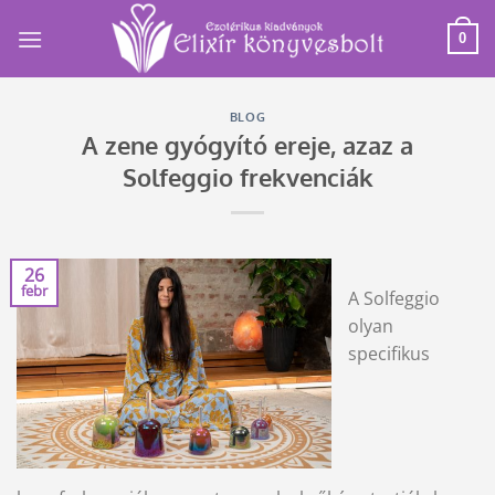
Skip
to
0
content
BLOG
A zene gyógyító ereje, azaz a
Solfeggio frekvenciák
26
febr
A Solfeggio
olyan
specifikus