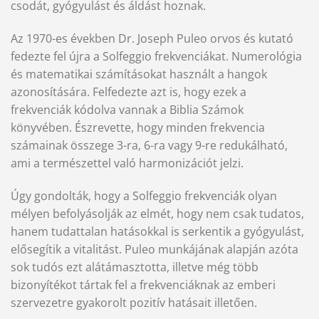
csodát, gyógyulást és áldást hoznak.
Az 1970-es években Dr. Joseph Puleo orvos és kutató
fedezte fel újra a Solfeggio frekvenciákat. Numerológia
és matematikai számításokat használt a hangok
azonosítására. Felfedezte azt is, hogy ezek a
frekvenciák kódolva vannak a Biblia Számok
könyvében. Észrevette, hogy minden frekvencia
számainak összege 3-ra, 6-ra vagy 9-re redukálható,
ami a természettel való harmonizációt jelzi.
Úgy gondolták, hogy a Solfeggio frekvenciák olyan
mélyen befolyásolják az elmét, hogy nem csak tudatos,
hanem tudattalan hatásokkal is serkentik a gyógyulást,
elősegítik a vitalitást. Puleo munkájának alapján azóta
sok tudós ezt alátámasztotta, illetve még több
bizonyítékot tártak fel a frekvenciáknak az emberi
szervezetre gyakorolt pozitív hatásait illetően.