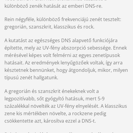
különböző zenék hatását az emberi DNS-re.
Rein
négyféle, különböző frekvenciájú zenét tesztelt:
gregorián, szanszkrit, klasszikus és rock.
A kutatást az egészséges DNS alapvető funkciójára
építette, mely az UV-fény abszorpció sebessége. Ennek
mérésével képes volt felmérni az egyes zenetípusok
hatásait. Az eredmények lenyűgözőek voltak, így arra
késztetnek bennünket, hogy átgondoljuk, mikor, milyen
típusú zenét hallgatunk.
A gregorián és szanszkrit énekeknek volt a
legpozitívabb, sőt gyógyító hatásuk, mert 5-9
százalékkal növelték az UV-fény elnyelését. A klasszikus
zene kis mértékben növelte, a rockzene pedig
csökkentette azt, károsítva ezzel a DNS-t.