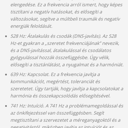
elengedése. Ez a frekvencia arról ismert, hogy képes
tisztítani a negatív hatásokat, és elősegíti a
változásokat, segítve a múltbeli traumák és negatív
energiák feloldását.
528 Hz: Átalakulás és csodák (DNS-javítás). Az 528
Hz-et gyakran a „szeretet frekvenciájának” nevezik,
és a DNS-javítással, átalakulással és csodálatos
gyógyulással hozzák összefüggésbe. Úgy vélik,
elősegíti a tisztánlátást, a nyugalmat és a harmóniát.
639 Hz: Kapcsolat. Ez a frekvencia javítja a
kommunikációt, megértést, toleranciát és
szeretetet. Úgy tartják, hogy javítja a kapcsolatokat a
harmónia és összekapcsolódás elősegítésével.
741 Hz: Intuíció. A 741 Hz a problémamegoldással és
az önkifejezéssel van összefüggésben. Segít
megtisztítani a szervezetet a méreganyagoktól és a
negativitástól, miközben javítja az intuíciót és az