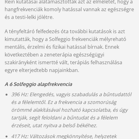
Rein kutatásai alátámasztották azt az elméletet, hogy a
hangfrekvenciák komoly hatással vannak az egészségre
és a testi-lelki jólétre.
A
tényfeltáró felfedezés óta további kutatások is azt
kimutatták, hogy a Solfeggio frekvenciák mélyreható
mentális, érzelmi és fizikai hatással bírnak. Ennek
következtében a zeneterápia egészségügyi
szakirányként ismertté vált, terápiás felhasználása
egyre elterjedtebb napjainkban.
A 6 Solfeggio alapfrekvencia
396 Hz: Elengedés, vagyis szabadulás a bűntudattól
és a félelemtől. Ez a frekvencia a szomorúság
örömmé alakításával hozható kapcsolatba, és úgy
tartják, segít feloldani a bűntudat és a félelem
érzéseit, utat nyitva a belső békéhez.
417 Hz: Változások megkönnyítése, helyzetek