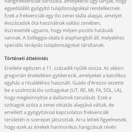
hangfrekvenciák sorozata, amelyekről úgy tartják, hogy
egyedülálló gyógyító tulajdonságokkal rendelkeznek.
Ezek a frekvenciák egy ősi zenei skála alapjai, amelyet
évszázadok óta használnak vallási zenében,
észrevették ugyanis, hogy milyen pozitív hatásaik
vannak. A Solfeggio-skála 6 alaphangból áll, melyekhez
speciális terápiás tulajdonságokat társítanak.
Történeti áttekintés
Eredete egészen a 11. századik nyúlik vissza. Az akkori
gregorián énekekben gyökerezik, amelyeket a katolikus
egyház a rituálékhoz használt. Guido d’Arezzo vezette
be a szolmizációs szótagokat (UT, RE, MI, FA, SOL, LA),
hogy megkönnyítse a dallamok tanulását. Ezek a
szótagok azóta a zenei oktatás alapjává váltak, de
emellett a gyógyítással kapcsolatos frekvenciák
területén is szerepet játszottak. Arra lettek figyelmesek,
hogy ezek az énekek harmonikus hangzásuk révén