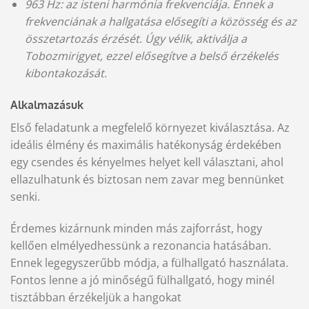
963 Hz: az isteni harmónia frekvenciája. Ennek a
frekvenciának a hallgatása elősegíti a közösség és az
összetartozás érzését. Úgy vélik, aktiválja a
Tobozmirigyet, ezzel elősegítve a belső érzékelés
kibontakozását.
Alkalmazásuk
Első feladatunk a megfelelő környezet kiválasztása. Az
ideális élmény és maximális hatékonyság érdekében
egy csendes és kényelmes helyet kell választani, ahol
ellazulhatunk és biztosan nem zavar meg bennünket
senki.
Érdemes kizárnunk minden más zajforrást, hogy
kellően elmélyedhessünk a rezonancia hatásában.
Ennek legegyszerűbb módja, a fülhallgató használata.
Fontos lenne a jó minőségű fülhallgató, hogy minél
tisztábban érzékeljük a hangokat