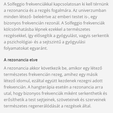
A Solfeggio frekvenciákkal kapcsolatosan ki kell térnünk
a rezonancia és a rezgés fogalmára. Az univerzumban
minden létező- beleértve az emberi testet is-, egy
bizonyos frekvencián rezonál. A Solfeggio frekvenciák
kölcsönhatásba lépnek ezekkel a természetes
rezgésekkel, így elősegítik a gyógyulást, vagyis serkentik
a pszichológiai- és a sejtszintű a gyógyulási
folyamatokat egyaránt.
A rezonancia elve
A rezonancia akkor következik be, amikor egy létező
természetes frekvencián rezeg, amihez egy másik
létező idomul, ezáltal együtt kezdenek rezegni adott
frekvencián. A hangterápia esetén a rezonancia arra
utal, hogy bizonyos frekvenciák miként serkenthetik és
erősíthetik a test sejtjeinek, szöveteinek és szerveinek
természetes regenerálódását a rezgések által.