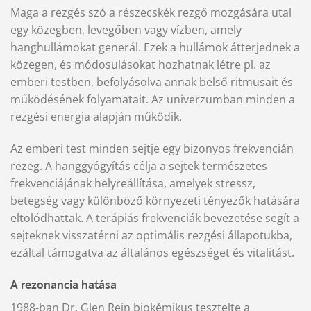
Maga a rezgés szó a részecskék rezgő mozgására utal
egy közegben, levegőben vagy vízben, amely
hanghullámokat generál. Ezek a hullámok átterjednek a
közegen, és módosulásokat hozhatnak létre pl. az
emberi testben, befolyásolva annak belső ritmusait és
működésének folyamatait. Az univerzumban minden a
rezgési energia alapján működik.
Az emberi test minden sejtje egy bizonyos frekvencián
rezeg. A hanggyógyítás célja a sejtek természetes
frekvenciájának helyreállítása, amelyek stressz,
betegség vagy különböző környezeti tényezők hatására
eltolódhattak. A terápiás frekvenciák bevezetése segít a
sejteknek visszatérni az optimális rezgési állapotukba,
ezáltal támogatva az általános egészséget és vitalitást.
A rezonancia hatása
1988-ban Dr. Glen Rein biokémikus tesztelte a