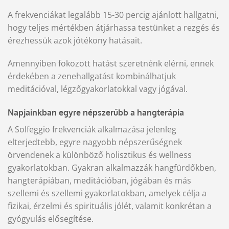
A frekvenciákat legalább 15-30 percig ajánlott hallgatni,
hogy teljes mértékben átjárhassa testünket a rezgés és
érezhessük azok jótékony hatásait.
Amennyiben fokozott hatást szeretnénk elérni, ennek
érdekében a zenehallgatást kombinálhatjuk
meditációval, légzőgyakorlatokkal vagy jógával.
Napjainkban egyre népszerűbb a hangterápia
A Solfeggio frekvenciák alkalmazása jelenleg
elterjedtebb, egyre nagyobb népszerűségnek
örvendenek a különböző holisztikus és wellness
gyakorlatokban. Gyakran alkalmazzák hangfürdőkben,
hangterápiában, meditációban, jógában és más
szellemi és szellemi gyakorlatokban, amelyek célja a
fizikai, érzelmi és spirituális jólét, valamit konkrétan a
gyógyulás elősegítése.