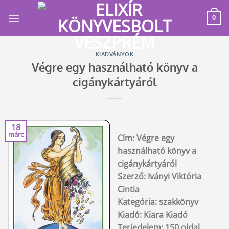
Skip
to
0
content
KIADVÁNYOK
Végre egy használható könyv a
cigánykártyáról
18
márc
Cím: Végre egy
használható könyv a
cigánykártyáról
Szerző: Iványi Viktória
Cintia
Kategória: szakkönyv
Kiadó: Kiara Kiadó
Terjedelem: 150 oldal