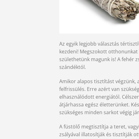
Az egyik legjobb választás tértis
kezdeni! Megszokott otthonunkat te
születhetünk magunk is! A fehér z
szándéktól.
Amikor alapos tisztítást végzünk
felfrissülés. Erre azért van szük
elhasználódott energiától. Célszer
átjárhassa egész életterünket. Ké
szükséges minden sarkot végig járn
A füstölő megtisztítja a teret, va
zsályával illatosítják és tisztítjá