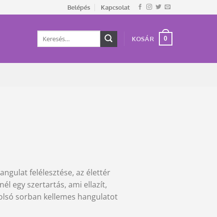
Belépés
Kapcsolat
Keresés
0
KOSÁR
a
következőre:
angulat felélesztése, az élettér
 egy szertartás, ami ellazít,
tolsó sorban kellemes hangulatot