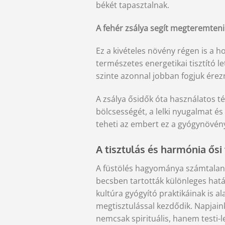
békét tapasztalnak.
A fehér zsálya segít megteremteni 
Ez a kivételes növény régen is a h
természetes energetikai tisztító l
szinte azonnal jobban fogjuk ére
A zsálya ősidők óta használatos tér
bölcsességét, a lelki nyugalmat és
teheti az embert ez a gyógynövén
A tisztulás és harmónia ősi 
A füstölés hagyománya számtalan k
becsben tartották különleges hatá
kultúra gyógyító praktikáinak is a
megtisztulással kezdődik. Napjaink
nemcsak spirituális, hanem testi-l