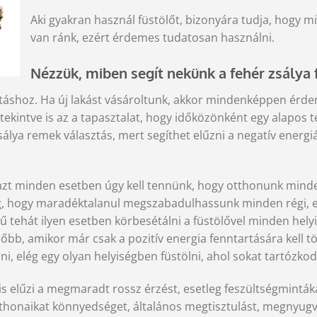
Aki gyakran használ füstölőt, bizonyára tudja, hogy m
van ránk, ezért érdemes tudatosan használni.
Nézzük, miben segít nekünk a fehér zsálya 
ztításhoz. Ha új lakást vásároltunk, akkor mindenképpen érd
kintve is az a tapasztalat, hogy időközönként egy alapos tér
sálya remek választás, mert segíthet elűzni a negatív energ
, azt minden esetben úgy kell tennünk, hogy otthonunk min
ség, hogy maradéktalanul megszabadulhassunk minden régi, es
ű tehát ilyen esetben körbesétálni a füstölővel minden helyi
sőbb, amikor már csak a pozitív energia fenntartására kell
i, elég egy olyan helyiségben füstölni, ahol sokat tartózkodu
gyis elűzi a megmaradt rossz érzést, esetleg feszültségmintá
k otthonaikat könnyedséget, általános megtisztulást, megnyugv