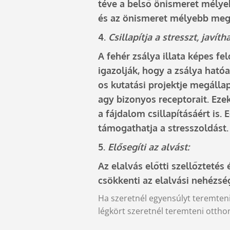
téve a belső önismeret mélye
és az önismeret mélyebb meg
4.
Csillapítja a stresszt, javít
A fehér zsálya illata képes fe
igazolják, hogy a zsálya ható
os kutatási projektje megálla
agy bizonyos receptorait. Ezek
a fájdalom csillapításáért i
támogathatja a stresszoldást.
5.
Elősegíti az alvást:
Az elalvás előtti szellőztetés
csökkenti az elalvási nehézsé
Ha szeretnél egyensúlyt teremteni
légkört szeretnél teremteni otthon