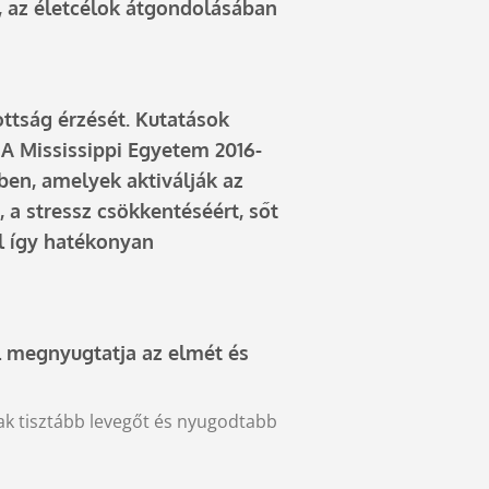
, az életcélok átgondolásában
ottság érzését. Kutatások
 A Mississippi Egyetem 2016-
ben, amelyek aktiválják az
, a stressz csökkentéséért, sőt
l így hatékonyan
el megnyugtatja az elmét és
sak tisztább levegőt és nyugodtabb