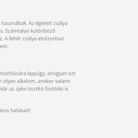
 használtak. Az égetett zsálya
 is. Számtalan különböző
z. A fehér zsálya elsősorban
rem.
tisztítására éppúgy, ahogyan ezt
en olyan alkalom, amikor valami
ár az újévi tisztító füstölés is
sos hatásait!