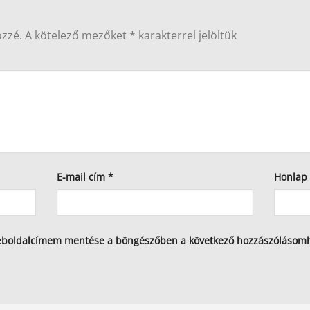
özzé.
A kötelező mezőket
*
karakterrel jelöltük
E-mail cím
*
Honlap
eboldalcímem mentése a böngészőben a következő hozzászólásom