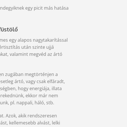
indegyiknek egy picit más hatása
füstölő
emes egy alapos nagytakarítással
tisztítás után szinte ujjá
iákat, valamint megvéd az ártó
den zugában megtörténjen a
etleg ártó, vagy csak elfáradt,
ségben, hogy energiája, illata
 törekednünk, ekkor már nem
nk, pl. nappali, háló, stb.
kat. Azok, akik rendszeresen
ást, kellemesebb alvást, lelki