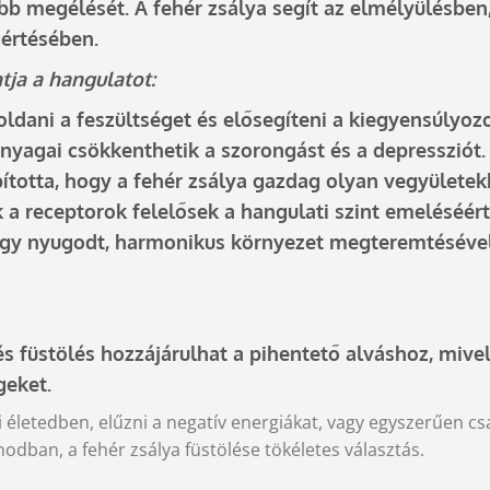
bb megélését. A fehér zsálya segít az elmélyülésben
értésében.
hatja a hangulatot:
loldani a feszültséget és elősegíteni a kiegyensúlyoz
anyagai csökkenthetik a szorongást és a depressziót.
pította, hogy a fehér zsálya gazdag olyan vegyületek
 a receptorok felelősek a hangulati szint emeléséért
s. Egy nyugodt, harmonikus környezet megteremtéséve
 és füstölés hozzájárulhat a pihentető alváshoz, miv
geket.
 életedben, elűzni a negatív energiákat, vagy egyszerűen c
odban, a fehér zsálya füstölése tökéletes választás.