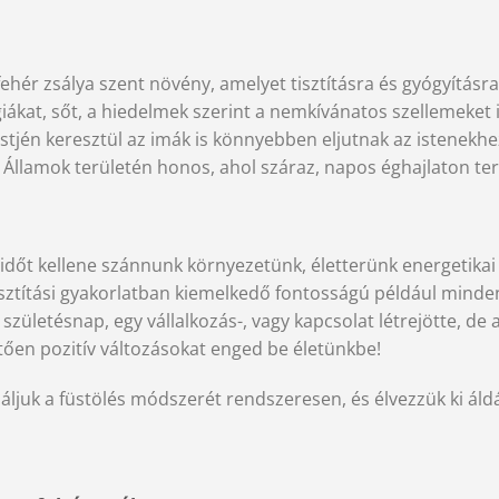
hér zsálya szent növény, amelyet tisztításra és gyógyításra
rgiákat, sőt, a hiedelmek szerint a nemkívánatos szellemeket
üstjén keresztül az imák is könnyebben eljutnak az istenekhe
lt Államok területén honos, ahol száraz, napos éghajlaton te
dőt kellene szánnunk környezetünk, életterünk energetikai 
rtisztítási gyakorlatban kiemelkedő fontosságú például mind
 születésnap, egy vállalkozás-, vagy kapcsolat létrejötte, de ak
etően pozitív változásokat enged be életünkbe!
ljuk a füstölés módszerét rendszeresen, és élvezzük ki áldá