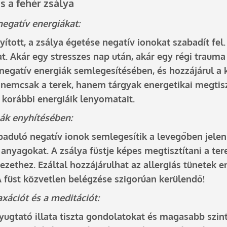
s a fehér zsálya
 negatív energiákat:
ott, a zsálya égetése negatív ionokat szabadít fel. 
at. Akár egy stresszes nap után, akár egy régi trau
a negatív energiák semlegesítésében, és hozzájárul a
a nemcsak a terek, hanem tárgyak energetikai megtisz
a korábbi energiáik lenyomatait.
mák enyhítésében:
baduló negatív ionok semlegesítik a levegőben jelen 
anyagokat. A zsálya füstje képes megtisztítani a tere
ezethez. Ezáltal hozzájárulhat az allergiás tünetek 
A
füst közvetlen belégzése szigorúan kerülendő!
laxációt és a meditációt:
yugtató illata tiszta gondolatokat és magasabb szint