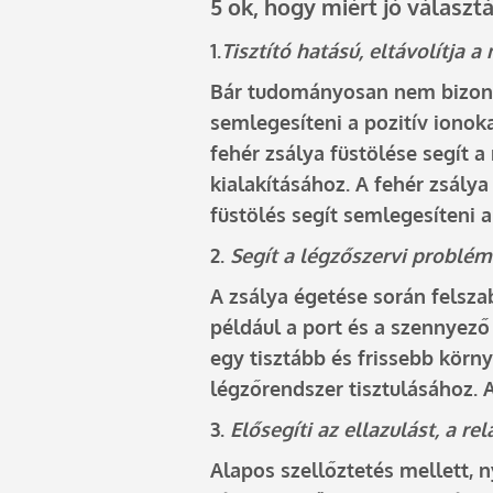
5 ok, hogy miért jó választá
1.
Tisztító hatású, eltávolítja a
Bár tudományosan nem bizonyít
semlegesíteni a pozitív ionok
fehér zsálya füstölése segít 
kialakításához. A fehér zsály
füstölés segít semlegesíteni 
2.
Segít a légzőszervi problé
A zsálya égetése során felsza
például a port és a szennyező 
egy tisztább és frissebb körny
légzőrendszer tisztulásához. 
3.
Elősegíti az ellazulást, a re
Alapos szellőztetés mellett, n