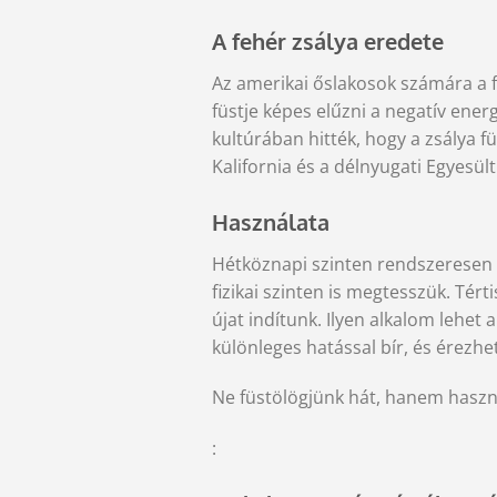
A fehér zsálya eredete
Az amerikai őslakosok számára a fe
füstje képes elűzni a negatív ene
kultúrában hitték, hogy a zsálya f
Kalifornia és a délnyugati Egyesü
Használata
Hétköznapi szinten rendszeresen i
fizikai szinten is megtesszük. Té
újat indítunk. Ilyen alkalom lehet a
különleges hatással bír, és érezh
Ne füstölögjünk hát, hanem haszná
: