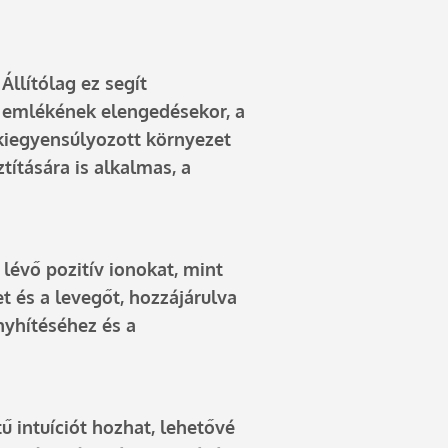
Állítólag ez segít
ma emlékének elengedésekor, a
 kiegyensúlyozott környezet
títására is alkalmas, a
lévő pozitív ionokat, mint
t és a levegőt, hozzájárulva
enyhítéséhez és a
ű intuíciót hozhat, lehetővé