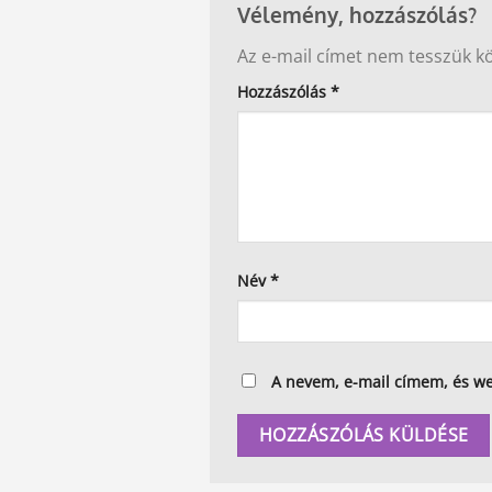
Vélemény, hozzászólás?
Az e-mail címet nem tesszük k
Alternative:
Hozzászólás
*
Név
*
A nevem, e-mail címem, és w