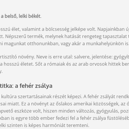
a belső, lelki békét
.
osszú élet, valamint a bölcsesség jelképe volt. Napjainkban ú
ett. Népszerű termék, melynek hatását rengeteg tapasztalat 
zni magunkat otthonunkban, vagy akár a munkahelyünkön is
tisztító növény. Neve is erre utal: salvere, jelentése: gyógyí
 a hosszú életet. Sőt a rómaiak és az arab orvosok hittek be
y.
titka: a fehér zsálya
ultúra szertartásainak részét képezi. A fehér zsályát rendk
sai miatt. Ez a növényt az őslakos amerikai közösségek, az 
lapvető eszköze volt, hiszen minden változás, gyógyulás, pozi
ban is egyre több ember fedezi fel a fehér zsálya füstöléséb
elki szinten is képes harmóniát teremteni.