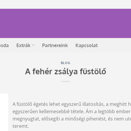
ósda
Extrák
Partnereink
Kapcsolat
BLOG
A fehér zsálya füstölő
A füstölő égetés lehet egyszerű illatosítás, a meghitt h
egyszerűen kellemesebbé tétele. Ám a legtöbb embernél
megnyugtat, elősegíti a minőségi pihenést, és nem u
teremt.