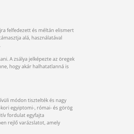
jra felfedezett és méltán elismert
támasztja alá, használatával
.
tani. A zsálya jelképezte az öregek
nne, hogy akár halhatatlanná is
ívüli módon tisztelték és nagy
ókori egyiptomi-, római- és görög
tív fordulat egyfajta
en rejlő varázslatot, amely