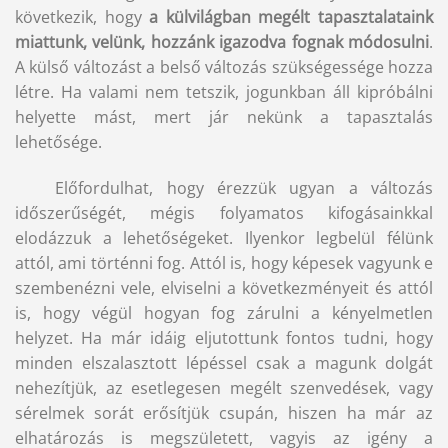
következik, hogy
a
külvilágban megélt tapasztalataink
miattunk, velünk, hozzánk igazodva fognak módosulni
.
A külső változást a belső változás szükségessége hozza
létre. Ha valami nem tetszik, jogunkban áll kipróbálni
helyette mást, mert jár nekünk a tapasztalás
lehetősége.
Előfordulhat, hogy érezzük ugyan a változás
időszerűségét, mégis folyamatos kifogásainkkal
elodázzuk a lehetőségeket. Ilyenkor legbelül félünk
attól, ami történni fog. Attól is, hogy képesek vagyunk e
szembenézni vele, elviselni a következményeit és attól
is, hogy végül hogyan fog zárulni a kényelmetlen
helyzet. Ha már idáig eljutottunk fontos tudni, hogy
minden elszalasztott lépéssel csak a magunk dolgát
nehezítjük, az esetlegesen megélt szenvedések, vagy
sérelmek sorát erősítjük csupán, hiszen ha már az
elhatározás is megszületett, vagyis az igény a