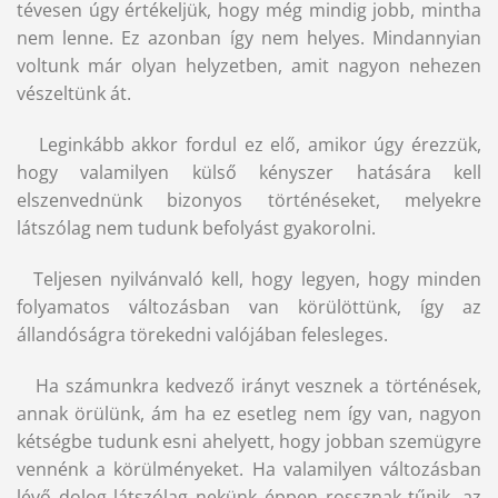
tévesen úgy értékeljük, hogy még mindig jobb, mintha
nem lenne. Ez azonban így nem helyes. Mindannyian
voltunk már olyan helyzetben, amit nagyon nehezen
vészeltünk át.
Leginkább akkor fordul ez elő, amikor úgy érezzük,
hogy valamilyen külső kényszer hatására kell
elszenvednünk bizonyos történéseket, melyekre
látszólag nem tudunk befolyást gyakorolni.
Teljesen nyilvánvaló kell, hogy legyen, hogy minden
folyamatos változásban van körülöttünk, így az
állandóságra törekedni valójában felesleges.
Ha számunkra kedvező irányt vesznek a történések,
annak örülünk, ám ha ez esetleg nem így van, nagyon
kétségbe tudunk esni ahelyett, hogy jobban szemügyre
vennénk a körülményeket. Ha valamilyen változásban
lévő dolog látszólag nekünk éppen rossznak tűnik, az