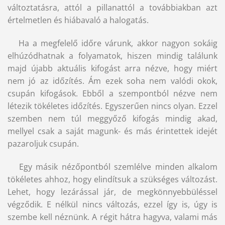
változtatásra, attól a pillanattól a továbbiakban azt
értelmetlen és hiábavaló a halogatás.
Ha a megfelelő időre várunk, akkor nagyon sokáig
elhúzódhatnak a folyamatok, hiszen mindig találunk
majd újabb aktuális kifogást arra nézve, hogy miért
nem jó az időzítés. Ám ezek soha nem valódi okok,
csupán kifogások. Ebből a szempontból nézve nem
létezik tökéletes időzítés. Egyszerűen nincs olyan. Ezzel
szemben nem túl meggyőző kifogás mindig akad,
mellyel csak a saját magunk- és más érintettek idejét
pazaroljuk csupán.
Egy másik nézőpontból szemlélve minden alkalom
tökéletes ahhoz, hogy elindítsuk a szükséges változást.
Lehet, hogy lezárással jár, de megkönnyebbüléssel
végződik. E nélkül nincs változás, ezzel így is, úgy is
szembe kell néznünk. A régit hátra hagyva, valami más