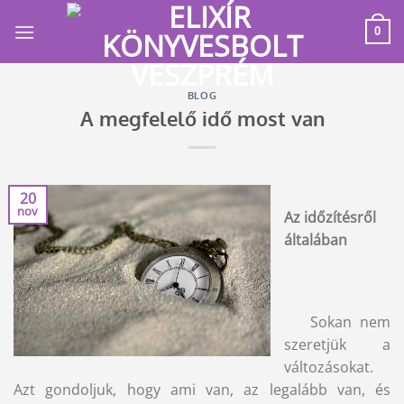
Skip
to
0
content
BLOG
A megfelelő idő most van
20
nov
Az időzítésről
általában
Sokan nem
szeretjük a
változásokat.
Azt gondoljuk, hogy ami van, az legalább van, és