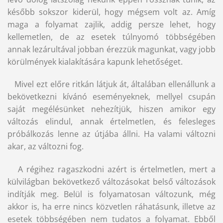
később sokszor kiderül, hogy mégsem volt az. Amíg
maga a folyamat zajlik, addig persze lehet, hogy
kellemetlen, de az esetek túlnyomó többségében
annak lezárultával jobban érezzük magunkat, vagy jobb
körülmények kialakítására kapunk lehetőséget.
Mivel ezt előre ritkán látjuk át, általában ellenállunk a
bekövetkezni kívánó eseményeknek, mellyel csupán
saját megélésünket nehezítjük, hiszen amikor egy
változás elindul, annak értelmetlen, és felesleges
próbálkozás lenne az útjába állni. Ha valami változni
akar, az változni fog.
A régihez ragaszkodni azért is értelmetlen, mert a
külvilágban bekövetkező változásokat belső változások
indítják meg. Belül is folyamatosan változunk, még
akkor is, ha erre nincs közvetlen ráhatásunk, illetve az
esetek többségében nem tudatos a folyamat. Ebből