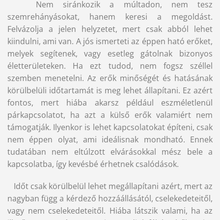
Nem siránkozik a múltadon, nem tesz
szemrehányásokat, hanem keresi a megoldást.
Felvázolja a jelen helyzetet, mert csak abból lehet
kiindulni, ami van. A jós ismerteti az éppen ható erőket,
melyek segítenek, vagy esetleg gátolnak bizonyos
életterületeken. Ha ezt tudod, nem fogsz széllel
szemben menetelni. Az erők minőségét és hatásának
körülbelüli időtartamát is meg lehet állapítani. Ez azért
fontos, mert hiába akarsz például eszméletlenül
párkapcsolatot, ha azt a külső erők valamiért nem
támogatják. Ilyenkor is lehet kapcsolatokat építeni, csak
nem éppen olyat, ami ideálisnak mondható. Ennek
tudatában nem eltúlzott elvárásokkal mész bele a
kapcsolatba, így kevésbé érhetnek csalódások.
Időt csak körülbelül lehet megállapítani azért, mert az
nagyban függ a kérdező hozzáállásától, cselekedeteitől,
vagy nem cselekedeteitől. Hiába látszik valami, ha az