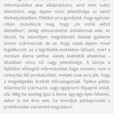
információkkal akar elkápráztatni, amit nem tudsz
ellenőrizni, vagy éppen nincs jelentősége az adott
élethelyzetedben. Például arra gondolok, hogy egészen
ritkán mutatkozik meg, hogy „mi voltál előző
életedben”, pedig előszeretettel dobálóznak vele. Az
látszik, ha valamilyen megoldandó feladat gyökerei
onnan származnak, de az, hogy valaki éppen mivel
foglalkozott, az a legritkább esetekben látható, mert a
mostani életre vetítve –kevés kivételtől eltekintve –
általában nincs túl nagy jelentősége. A kártya a
fejlődést elősegítő információkat fogja mutatni, nem a
cirkuszba illő produkciókat, melyek csak arra jók, hogy
a megelégedés érzését előcsalogassák. Tipikus példa:
Atlantiszról származol, vagy egyiptomi főpapnő voltál,
stb. Még ha esetleg igaz is lenne egy-egy ilyen feltevés,
akkor is mit érsz vele, ha mondjuk párkapcsolati a
problémádat szeretnéd megoldani?