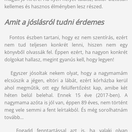
kellemes és hasznos élményben lesz részed.
Amit a jóslásról tudni érdemes
Fontos észben tartani, hogy ez nem szentírás, ezért
nem tud teljesen konkrét lenni, hiszen nem egy
könyvből olvassák fel. Éppen ezért, ha nagyon konkrét
dolgokat hallasz, megint gyanús kell, hogy legyen!
Egyszer jósoltak nekem olyat, hogy a nagymamám
elcsúszik a jégen, eltöri a lábát, ezért kórházba kerül
ahol megműtik, ott egy felülfertőzést kap, amibe két
héten belül belehal. Ennek 15 éve (2017-ben). A
nagymama azóta is jól van, éppen 89 éves, nem történt
meg vele semmi a fent leírtakból. És még sorolhatnám
tovább…
Fogadd fenntartással azt is, ha valaki olyan