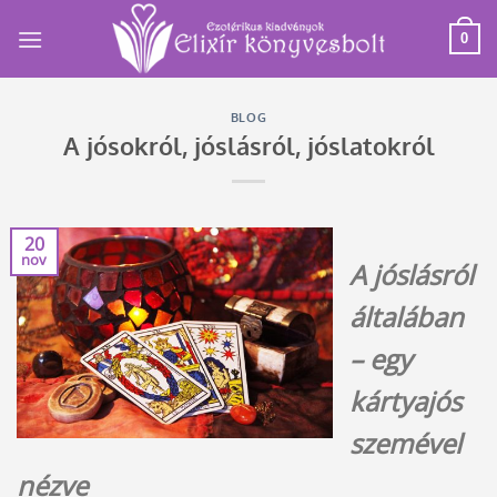
Skip
to
0
content
BLOG
A jósokról, jóslásról, jóslatokról
20
nov
A jóslásról
általában
– egy
kártyajós
szemével
nézve