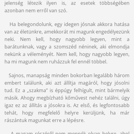
jelenség létezik ilyen is, az esetek többségében
azonban nem erről van szó.
Ha belegondolunk, egy idegen jósnak akkora hatása
van az életünkre, amekkorát mi magunk engedélyezünk
neki. Nem kell, hogy nagyobb legyen, mint a
barátunknak, vagy a szomszéd néninek, aki elmondja
nekünk a véleményét. Nem kell, hogy nagyobb legyen,
ha mi magunk nem ruházzuk fel ennél többel.
Sajnos, manapság minden bokorban legalább három
embert találunk, aki azt állítja magáról, hogy jósolni
tud. Ez a „szakma” is éppúgy felhígult, mint bármelyik
másik. Ahogy megbízható kőművest nehéz találni, úgy
igaz ez az állítás a jósokra is. Az első, és legfontosabb
tehát, hogy megfelelő helyre kerüljünk, ha már
rászántuk magunkat erre a lépésre.
A magam részéről nem mennék olyan helyre, ahol