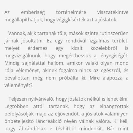
Az emberiség történelmére visszatekintve
megállapíthatjuk, hogy végigkísérték azt a jóslatok.
Vannak, akik tartanak tőle, mások szinte rutinszerűen
járnak jósoltatni. Ez egy rendkívül izgalmas terület,
melyet érdemes egy kicsit közelebbről is
megvizsgálnunk, hogy megérthessük a lényegiségét.
Mindig sajnálattal hallom, amikor valaki olyan mond
róla véleményt, akinek fogalma nincs az egészről, és
bevallottan még nem próbálta ki. Mire alapozza a
véleményét?
Teljesen nyilvánvaló, hogy jóslatok nélkül is lehet élni.
Legtöbben attól tartanak, hogy az elhangzottak
befolyásolják majd az eljövendőt, a jóslatok valamilyen
önbeteljesítő láncreakció révén válnak valóra. Ki kell,
hogy ábrándítsak e tévhitből mindenkit. Bár mint