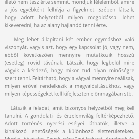
illető nem tesz érte semmit, mondjuk félelemből, amire
a jós egyébként felhívja a figyelmet. Szépen látszik,
hogy adott helyzetből milyen megoldással lehet
kikeveredni, ha az alany hajlandó tenni érte.
Meg lehet állapítani két ember egymáshoz való
viszonyát, vagyis azt, hogy egy kapcsolat jó, vagy nem,
ebből következően mennyire mutatkozik hosszú
(esetleg) rövid távúnak. Látszik, hogy legbelül mire
vágyik a kérdező, hogy mikor tud olyan minőségre
szert tenni. Feltárható, hogy a vágyai mennyire reálisak,
milyen erővel rendelkezik a megvalósításukhoz, vagy
milyen képességeket kell kifejlesztenie önmagában stb.
Látszik a feladat, amit bizonyos helyzetből meg kell
tanulni. A gondolati- és érzelemvilág feltérképezhető.
Adott történés nyerési esélyei láthatók, illetve a
kínálkozó lehetőségek a különböző életterületeken.
Munka, hivatalos ügyek, pénzügyi helyzet, érzelmek és