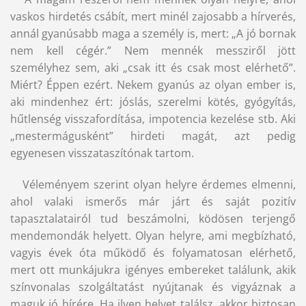
vaskos hirdetés csábít, mert minél zajosabb a hírverés,
annál gyanúsabb maga a személy is, mert: „A jó bornak
nem kell cégér.” Nem mennék messziről jött
személyhez sem, aki „csak itt és csak most elérhető”.
Miért? Éppen ezért. Nekem gyanús az olyan ember is,
aki mindenhez ért: jóslás, szerelmi kötés, gyógyítás,
hűtlenség visszafordítása, impotencia kezelése stb. Aki
„mestermágusként” hirdeti magát, azt pedig
egyenesen visszataszítónak tartom.
Véleményem szerint olyan helyre érdemes elmenni,
ahol valaki ismerős már járt és saját pozitív
tapasztalatairól tud beszámolni, ködösen terjengő
mendemondák helyett. Olyan helyre, ami megbízható,
vagyis évek óta működő és folyamatosan elérhető,
mert ott munkájukra igényes embereket találunk, akik
színvonalas szolgáltatást nyújtanak és vigyáznak a
maguk jó hírére. Ha ilyen helyet találsz, akkor biztosan