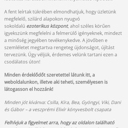
A fent leírtak tükrében elmondhatjuk, hogy üzletünk
megfelelő, szilárd alapokon nyugvó
sokoldalú
ezoterikus központ
, ahol széles körűen
igyekszünk megfelelni a felmerülő igényeknek, mindezt
a minőség jegyében tevékenykedve. A jövőben e
szemléletet megtartva rengeteg újdonságot, újítást
tervezünk. Úgy véljük, érdemes velünk tartani ezen a
csodálatos úton!
Minden érdeklődőt szeretettel látunk itt, a
weboldalunkon, illetve aki teheti, személyesen is
látogasson el hozzánk!
Minden jót kívánva: Csilla, Kíra, Bea, Gyöngyi, Viki, Dani
és Gábor – a veszprémi Elixír könyvesbolt csapata
Felhívjuk a figyelmet arra, hogy az oldalon található