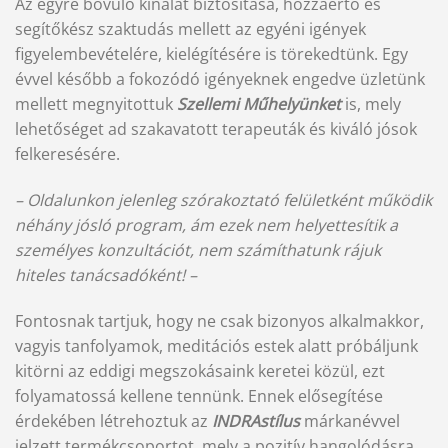
Az egyre bővülő kínálat biztosítása, hozzáértő és
segítőkész szaktudás mellett az egyéni igények
figyelembevételére, kielégítésére is törekedtünk. Egy
évvel később a fokozódó igényeknek engedve üzletünk
mellett megnyitottuk
Szellemi Műhelyünket
is, mely
lehetőséget ad szakavatott terapeuták és kiváló jósok
felkeresésére.
– Oldalunkon jelenleg szórakoztató felületként működik
néhány jósló program, ám ezek nem helyettesítik a
személyes konzultációt, nem számíthatunk rájuk
hiteles tanácsadóként! –
Fontosnak tartjuk, hogy ne csak bizonyos alkalmakkor,
vagyis tanfolyamok, meditációs estek alatt próbáljunk
kitörni az eddigi megszokásaink keretei közül, ezt
folyamatossá kellene tennünk. Ennek elősegítése
érdekében létrehoztuk az
INDRAstílus
márkanévvel
jelzett termékcsoportot, mely a pozitív hangolódásra,