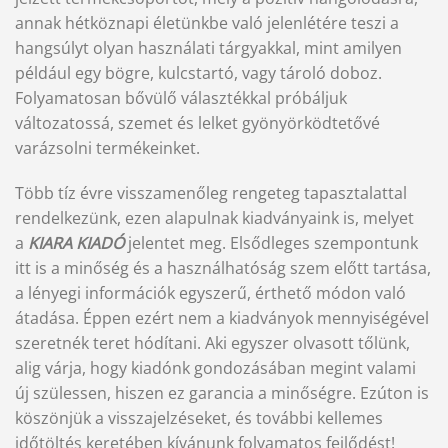
annak hétköznapi életünkbe való jelenlétére teszi a
hangsúlyt olyan használati tárgyakkal, mint amilyen
például egy bögre, kulcstartó, vagy tároló doboz.
Folyamatosan bővülő választékkal próbáljuk
változatossá, szemet és lelket gyönyörködtetővé
varázsolni termékeinket.
Több tíz évre visszamenőleg rengeteg tapasztalattal
rendelkezünk, ezen alapulnak kiadványaink is, melyet
a
KIARA KIADÓ
jelentet meg. Elsődleges szempontunk
itt is a minőség és a használhatóság szem előtt tartása,
a lényegi információk egyszerű, érthető módon való
átadása. Éppen ezért nem a kiadványok mennyiségével
szeretnék teret hódítani. Aki egyszer olvasott tőlünk,
alig várja, hogy kiadónk gondozásában megint valami
új szülessen, hiszen ez garancia a minőségre. Ezúton is
köszönjük a visszajelzéseket, és további kellemes
időtöltés keretében kívánunk folyamatos fejlődést!