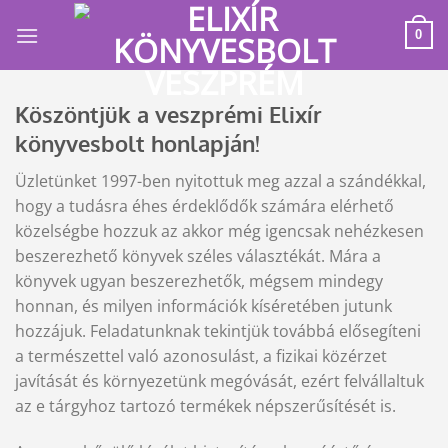
Skip
to
0
content
Köszöntjük a veszprémi Elixír
könyvesbolt honlapján!
Üzletünket 1997-ben nyitottuk meg azzal a szándékkal,
hogy a tudásra éhes érdeklődők számára elérhető
közelségbe hozzuk az akkor még igencsak nehézkesen
beszerezhető könyvek széles választékát. Mára a
könyvek ugyan beszerezhetők, mégsem mindegy
honnan, és milyen információk kíséretében jutunk
hozzájuk. Feladatunknak tekintjük továbbá elősegíteni
a természettel való azonosulást, a fizikai közérzet
javítását és környezetünk megóvását, ezért felvállaltuk
az e tárgyhoz tartozó termékek népszerűsítését is.