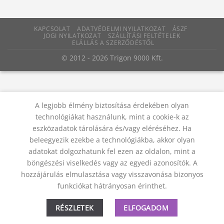
KAPCSOLAT
ADATVÉDELMI NYILATKOZAT
ÁSZF
JOGI NYILATKOZAT
SZÁLLÍTÁSI FELTÉTELEK
ELÁLLÁS A SZERZŐDÉSTŐL
© 2012 - 2026 Trigon 9000 Kft.
A legjobb élmény biztosítása érdekében olyan
technológiákat használunk, mint a cookie-k az
eszközadatok tárolására és/vagy eléréséhez. Ha
beleegyezik ezekbe a technológiákba, akkor olyan
adatokat dolgozhatunk fel ezen az oldalon, mint a
böngészési viselkedés vagy az egyedi azonosítók. A
hozzájárulás elmulasztása vagy visszavonása bizonyos
funkciókat hátrányosan érinthet.
RÉSZLETEK
ELFOGADOM